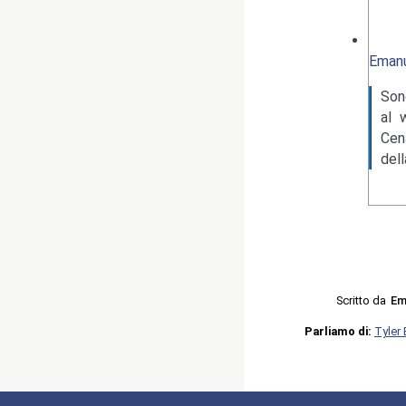
Emanu
Son
al 
Cen
del
Scritto da
Em
Parliamo di:
Tyler 