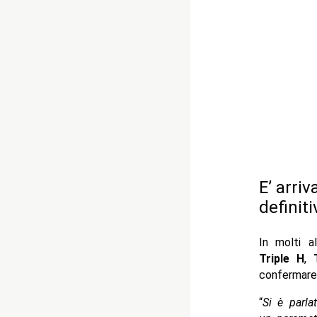
E’ arri
definit
In molti al
Triple H
,
confermare
“
Si è parla