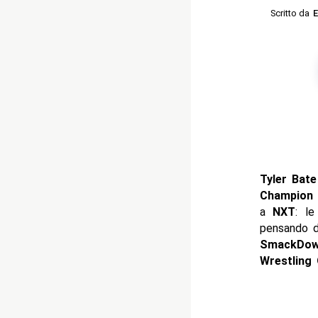
Scritto da
E
Tyler Bate
Champion
a
NXT
: le
pensando d
SmackDo
Wrestling 