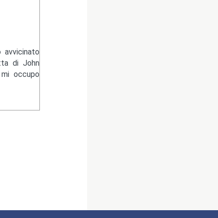
 avvicinato
tta di John
e mi occupo