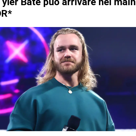
yler Bate può arrivare nel main
R*