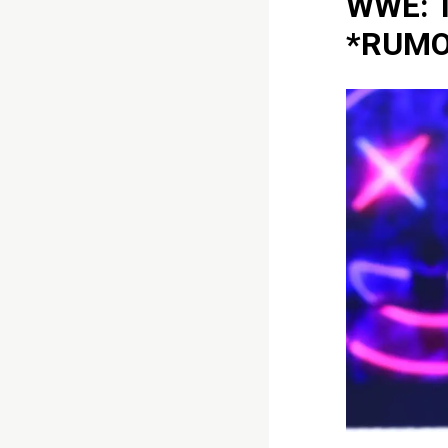
WWE: T
*RUMO