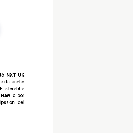
ntò
NXT UK
acità anche
E
starebbe
r
Raw
o per
pazioni del