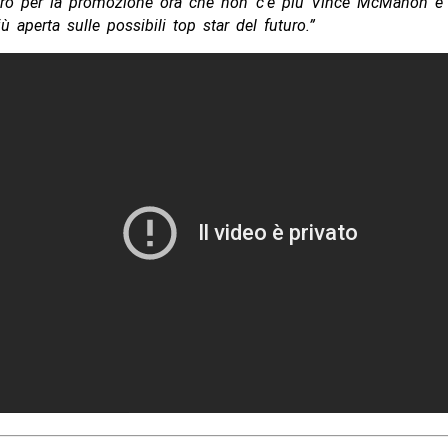
ro per la promozione ora che non c’è più Vince McMahon e 
ù aperta sulle possibili top star del futuro.”