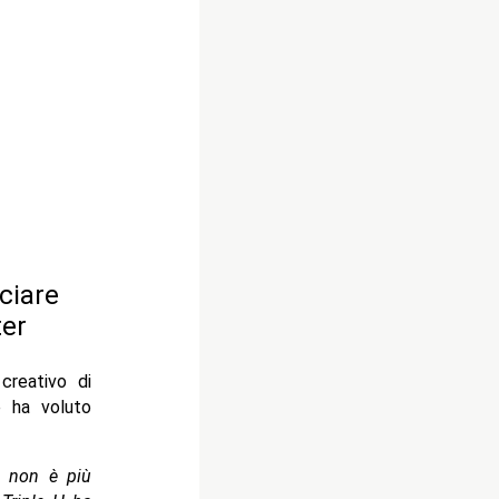
ciare
ter
creativo di
e ha voluto
a non è più