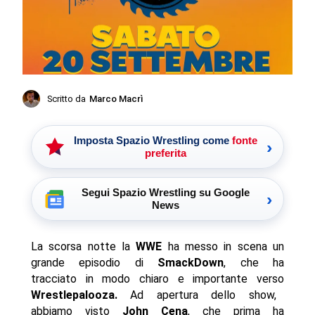
Scritto da
Marco Macrì
Imposta Spazio Wrestling come
fonte
›
preferita
Segui Spazio Wrestling su Google
›
News
La scorsa notte la
WWE
ha messo in scena un
grande episodio di
SmackDown
, che ha
tracciato in modo chiaro e importante verso
Wrestlepalooza.
Ad apertura dello show,
abbiamo visto
John Cena
, che prima ha