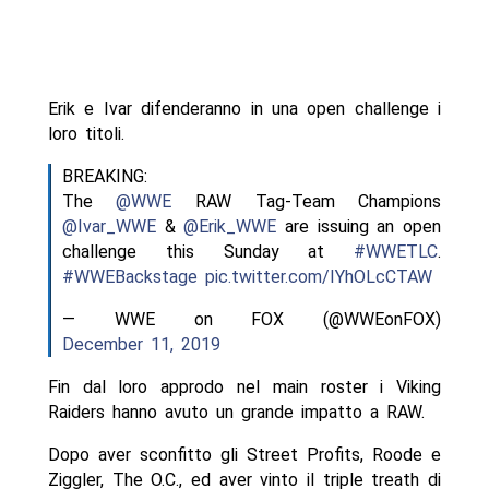
Erik e Ivar difenderanno in una open challenge i
loro titoli.
BREAKING:
The
@WWE
RAW Tag-Team Champions
@Ivar_WWE
&
@Erik_WWE
are issuing an open
challenge this Sunday at
#WWETLC
.
#WWEBackstage
pic.twitter.com/IYhOLcCTAW
— WWE on FOX (@WWEonFOX)
December 11, 2019
Fin dal loro approdo nel main roster i Viking
Raiders hanno avuto un grande impatto a RAW.
Dopo aver sconfitto gli Street Profits, Roode e
Ziggler, The O.C., ed aver vinto il triple treath di