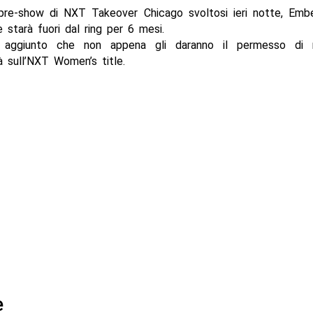
 pre-show di NXT Takeover Chicago svoltosi ieri notte, Em
e starà fuori dal ring per 6 mesi.
a aggiunto che non appena gli daranno il permesso di ri
 sull’NXT Women’s title.
e