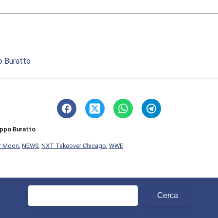
po Buratto
lippo Buratto
r Moon
,
NEWS
,
NXT Takeover Chicago
,
WWE
Ricerca
per: