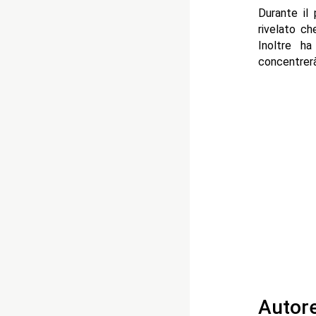
Durante il
rivelato ch
Inoltre h
concentrerà
Autor