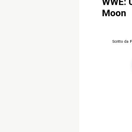
WWE: U
Moon
Scritto da
F