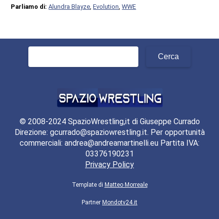
Parliamo di:
Alundra Blayze
,
Evolution
,
WWE
Ricerca
per:
© 2008-2024 SpazioWrestling,it di Giuseppe Currado
Direzione: gcurrado@spaziowrestling.it. Per opportunità
commerciali: andrea@andreamartinelli.eu Partita IVA:
03376190231
Privacy Policy
Template di
Matteo Morreale
Partner
Mondotv24.it