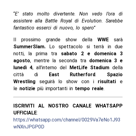
“
E’ stato molto divertente. Non vedo l’ora di
assistere alla Battle Royal di Evolution. Sarebbe
fantastico esserci di nuovo, lo spero”
Il prossimo grande show della
WWE
sarà
SummerSlam.
Lo spettacolo si terrà in due
notti, la prima tra
sabato 2 e domenica 3
agosto
, mentre la seconda tra
domenica 3 e
lunedì 4
, all’interno del
MetLife Stadium
della
città di
East Rutherford
.
Spazio
Wrestling
seguirà lo show con i
risultati
e
le
notizie
più importanti in
tempo reale
.
ISCRIVITI AL NOSTRO CANALE WHATSAPP
UFFICIALE
:
https://whatsapp.com/channel/0029Va7eNo1J93
wNXnJPGP0D