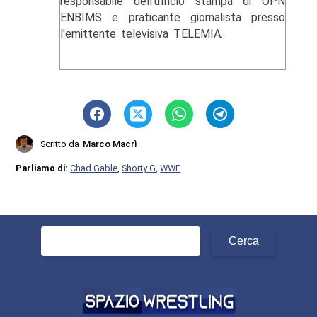
responsabile dell'ufficio stampa di OPN
ENBIMS e praticante giornalista presso
l'emittente televisiva TELEMIA.
Scritto da
Marco Macrì
Parliamo di:
Chad Gable
,
Shorty G
,
WWE
Ricerca
per: