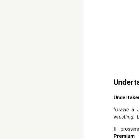
Underta
Undertaker
“
Grazie a 
wrestling.
Il prossi
Premium 