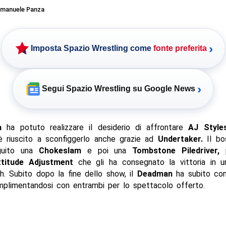
manuele Panza
›
Imposta Spazio Wrestling come
fonte preferita
›
Segui Spazio Wrestling su Google News
a
ha potuto realizzare il desiderio di affrontare
AJ Style
 riuscito a sconfiggerlo anche grazie ad
Undertaker.
Il bo
guito una
Chokeslam
e poi una
Tombstone Piledriver,
p
ttitude Adjustment
che gli ha consegnato la vittoria in u
h. Subito dopo la fine dello show, il
Deadman
ha subito co
omplimentandosi con entrambi per lo spettacolo offerto.