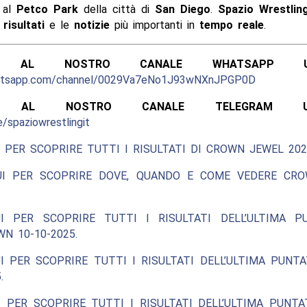
, al
Petco Park
della città di
San Diego
.
Spazio Wrestlin
i
risultati
e le
notizie
più importanti in
tempo reale
.
ITI AL NOSTRO CANALE WHATSAPP UFF
hatsapp.com/channel/0029Va7eNo1J93wNXnJPGP0D
ITI AL NOSTRO CANALE TELEGRAM UFFI
e/spaziowrestlingit
 PER SCOPRIRE TUTTI I RISULTATI DI CROWN JEWEL 202
UI PER SCOPRIRE DOVE, QUANDO E COME VEDERE CR
I PER SCOPRIRE TUTTI I RISULTATI DELL’ULTIMA P
N 10-10-2025.
I PER SCOPRIRE TUTTI I RISULTATI DELL’ULTIMA PUNT
.
 PER SCOPRIRE TUTTI I RISULTATI DELL’ULTIMA PUNT