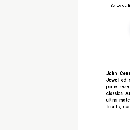
Scritto da
E
John Cen
Jewel
ed è
prima ese
classica
A
ultimi matc
tributo, c