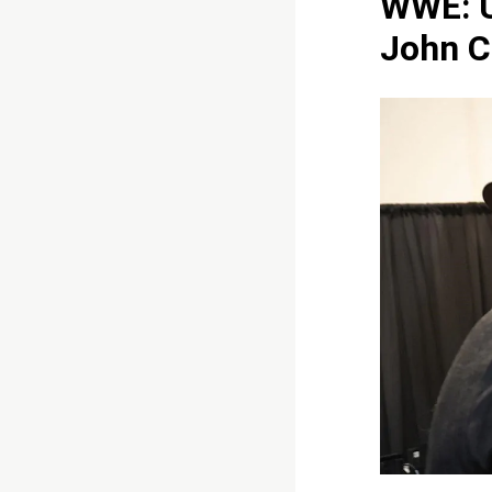
WWE: U
John C