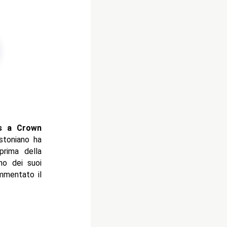
s a Crown
stoniano ha
rima della
no dei suoi
mmentato il