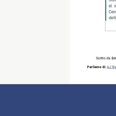
al 
Cen
del
Scritto da
Em
Parliamo di:
AJ St