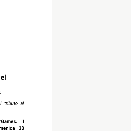
el
:
 tributo al
rGames.
Il
enica 30