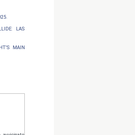
25.
LIDE: LAS
HT’S MAIN
 avvicinato