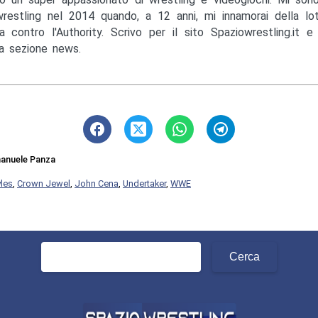
wrestling nel 2014 quando, a 12 anni, mi innamorai della lo
a contro l'Authority. Scrivo per il sito Spaziowrestling.it 
la sezione news.
anuele Panza
yles
,
Crown Jewel
,
John Cena
,
Undertaker
,
WWE
Ricerca
per: