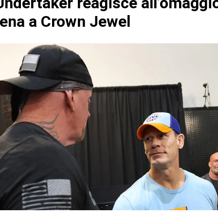
ndertaker reagisce all’omaggio
ena a Crown Jewel