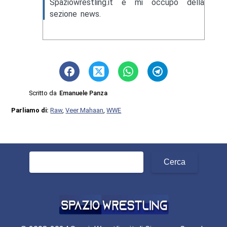
Spaziowrestling.it e mi occupo della
sezione news.
Scritto da
Emanuele Panza
Parliamo di:
Raw
,
Veer Mahaan
,
WWE
Ricerca
per: