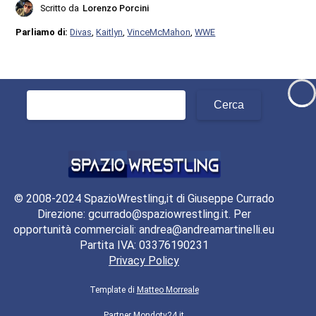
Scritto da
Lorenzo Porcini
Parliamo di:
Divas
,
Kaitlyn
,
VinceMcMahon
,
WWE
Ricerca
per:
© 2008-2024 SpazioWrestling,it di Giuseppe Currado
Direzione: gcurrado@spaziowrestling.it. Per
opportunità commerciali: andrea@andreamartinelli.eu
Partita IVA: 03376190231
Privacy Policy
Template di
Matteo Morreale
Partner
Mondotv24.it