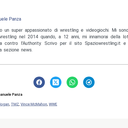
ele Panza
o un super appassionato di wrestling e videogiochi. Mi sono
wrestling nel 2014 quando, a 12 anni, mi innamorai della lo
a contro l'Authority. Scrivo per il sito Spaziowrestling.it 
la sezione news.
anuele Panza
Hogan
,
TMZ
,
Vince McMahon
,
WWE