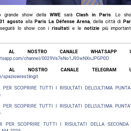
mo grande show della
WWE
sarà
Clash in Paris
. Lo sho
31 agosto
alla
Paris La Défense Arena
, della città di
Par
eguirà lo show con i
risultati
e le
notizie
più importan
ITI AL NOSTRO CANALE WHATSAPP UFF
hatsapp.com/channel/0029Va7eNo1J93wNXnJPGP0D
ITI AL NOSTRO CANALE TELEGRAM UFFI
e/spaziowrestlingit
 PER SCOPRIRE TUTTI I RISULTATI DELL’ULTIMA PUNT
.
 PER SCOPRIRE TUTTI I RISULTATI DELL’ULTIMA PUNT
.
UI PER SCOPRIRE TUTTI I RISULTATI DELLA SECONDA
AM 2025.