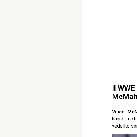
Il WWE 
McMah
Vince Mc
hanno not
vederlo, so