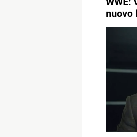
WWE: V
nuovo 