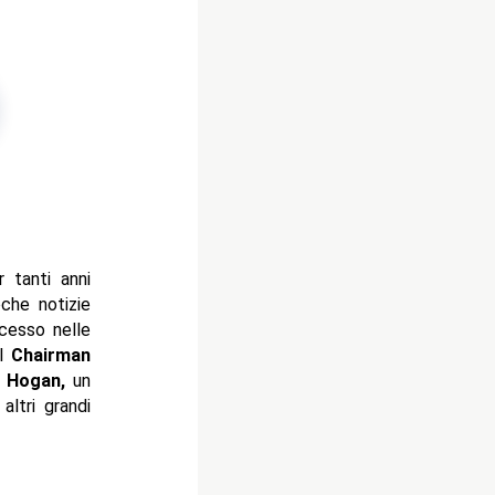
 tanti anni
oche notizie
cesso nelle
il
Chairman
 Hogan,
un
ltri grandi