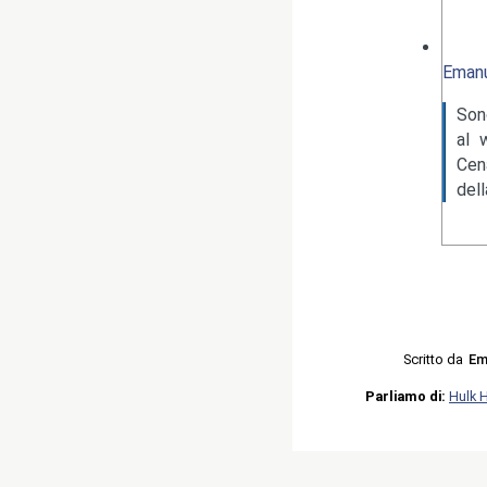
Emanu
Son
al 
Cen
del
Scritto da
Em
Parliamo di:
Hulk 