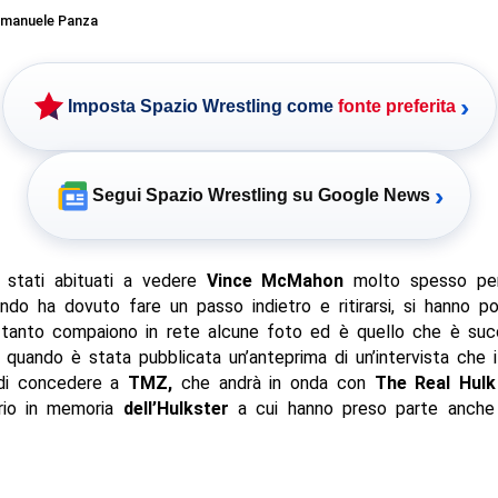
manuele Panza
›
Imposta Spazio Wrestling come
fonte preferita
›
Segui Spazio Wrestling su Google News
 stati abituati a vedere
Vince McMahon
molto spesso per
do ha dovuto fare un passo indietro e ritirarsi, si hanno p
ni tanto compaiono in rete alcune foto ed è quello che è suc
 quando è stata pubblicata un’anteprima di un’intervista che 
di concedere a
TMZ,
che andrà in onda con
The Real Hulk
rio in memoria
dell’Hulkster
a cui hanno preso parte anche a