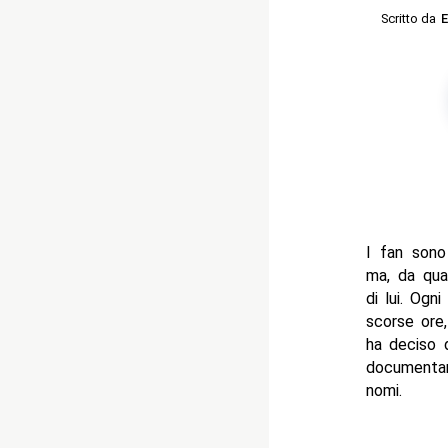
Scritto da
E
I fan sono
ma, da quan
di lui. Og
scorse ore,
ha deciso 
documenta
nomi.