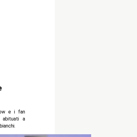
e
how e i fan
abituati a
ianchi.