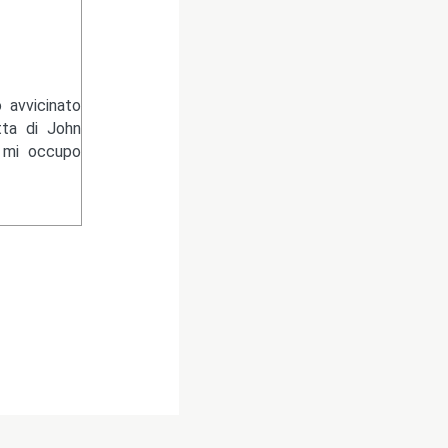
 avvicinato
tta di John
e mi occupo