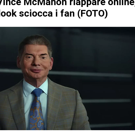
ince McMahon riappare online,
look sciocca i fan (FOTO)