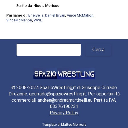
Scritto da
Nicola Morisco
Parliamo di:
Brie Bella
,
Daniel Bryan
,
Vince McMahon
,
VinceMcMahon
,
WWE
Ricerca
per:
© 2008-2024 SpazioWrestling,it di Giuseppe Currado
Direzione: gcurrado@spaziowrestling.it. Per opportunità
commerciali: andrea@andreamartinelli.eu Partita IVA:
03376190231
Privacy Policy
Template di
Matteo Morreale