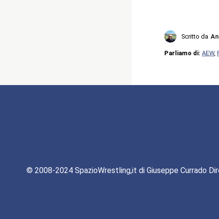
Scritto da
An
Parliamo di:
AEW
,
© 2008-2024 SpazioWrestling,it di Giuseppe Currado Dir