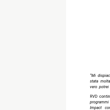
“Mi dispiac
stata molt
vero potre
RVD contin
programmi 
Impact com