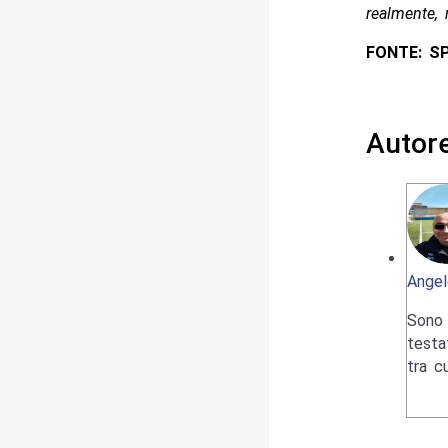
realmente, 
FONTE: 
Autor
Angel
Sono 
testa
tra c