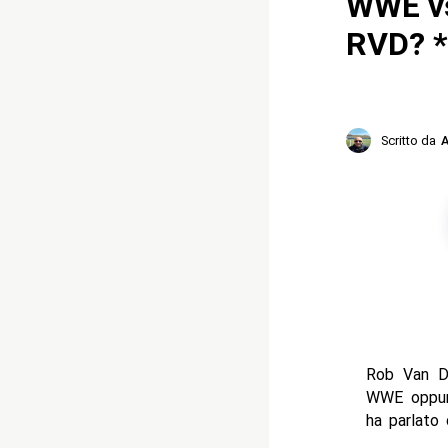
WWE vs
RVD? 
Scritto da
A
Rob Van Da
WWE oppure
ha parlato 