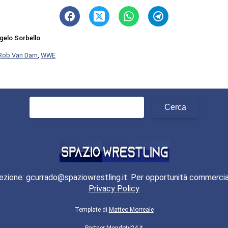
gelo Sorbello
Rob Van Dam
,
WWE
Ricerca
per:
ezione: gcurrado@spaziowrestling.it. Per opportunità commercia
Privacy Policy
Template di
Matteo Morreale