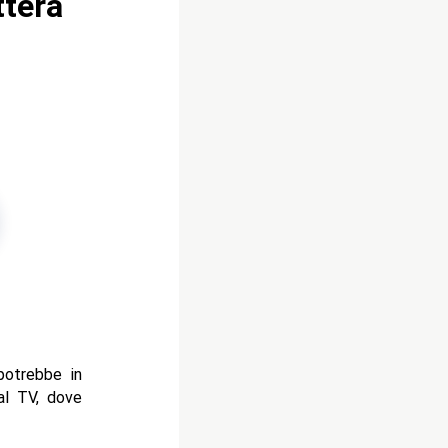
tterà
potrebbe in
al TV, dove