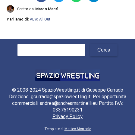
Scritto da
Marco Macrì
Parliamo di:
AEW
,
All Out
Ricerca
per:
© 2008-2024 SpazioWrestling,it di Giuseppe Currado
Direzione: gcurrado@spaziowrestling.it. Per opportunità
commerciali: andrea@andreamartinelli.eu Partita IVA:
03376190231
Privacy Policy
Template di
Matteo Morreale