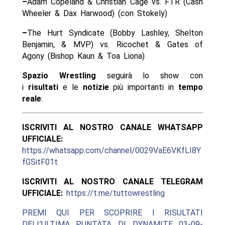
–
Adam Copeland & Christian Cage vs. FTR (Cash
Wheeler & Dax Harwood) (con Stokely)
–
The Hurt Syndicate (Bobby Lashley, Shelton
Benjamin, & MVP) vs. Ricochet & Gates of
Agony (Bishop Kaun & Toa Liona)
Spazio Wrestling
seguirà lo show con
i
risultati
e le
notizie
più importanti in
tempo
reale
.
ISCRIVITI AL NOSTRO CANALE WHATSAPP
UFFICIALE:
https://whatsapp.com/channel/0029VaE6VKfLI8Y
fGSitF01t
ISCRIVITI AL NOSTRO CANALE TELEGRAM
UFFICIALE:
https://t.me/tuttowrestling
PREMI QUI PER SCOPRIRE I RISULTATI
DELL’ULTIMA PUNTATA DI DYNAMITE 03-09-