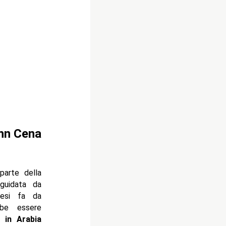
ohn Cena
arte della
guidata da
mesi fa da
be essere
 in Arabia