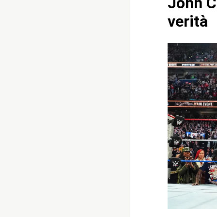
John C
verità