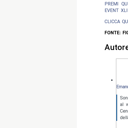
PREMI QU
EVENT XLII
CLICCA Q
FONTE: F
Autor
Emanu
Son
al 
Cen
del