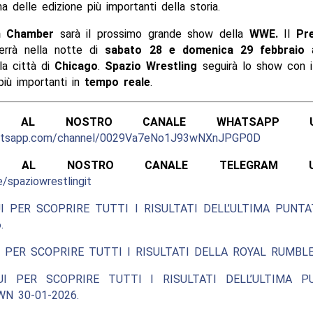
a delle edizione più importanti della storia.
on Chamber
sarà il prossimo grande show della
WWE.
Il
Pr
rrà nella notte di
sabato 28 e domenica 29 febbraio
a
la città di
Chicago
.
Spazio Wrestling
seguirà lo show con 
iù importanti in
tempo reale
.
ITI AL NOSTRO CANALE WHATSAPP UFF
hatsapp.com/channel/0029Va7eNo1J93wNXnJPGP0D
ITI AL NOSTRO CANALE TELEGRAM UFFI
e/spaziowrestlingit
I PER SCOPRIRE TUTTI I RISULTATI DELL’ULTIMA PUNT
.
 PER SCOPRIRE TUTTI I RISULTATI DELLA ROYAL RUMBLE
UI PER SCOPRIRE TUTTI I RISULTATI DELL’ULTIMA P
N 30-01-2026.