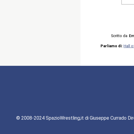
Scritto da
Em
Parliamo di:
Hall 
© 2008-2024 SpazioWrestling,it di Giuseppe Currado Dir