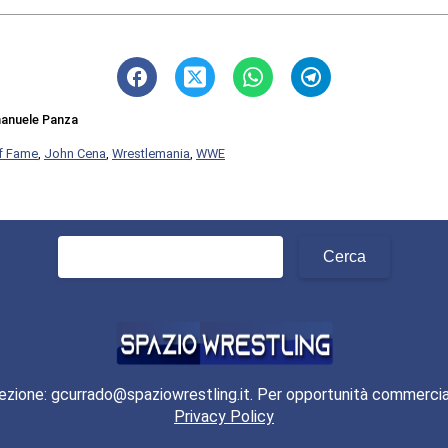
anuele Panza
of Fame
,
John Cena
,
Wrestlemania
,
WWE
Ricerca
per:
ezione: gcurrado@spaziowrestling.it. Per opportunità commercia
Privacy Policy