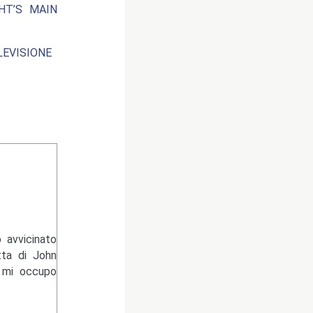
HT’S MAIN
EVISIONE
 avvicinato
tta di John
e mi occupo