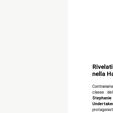
Rivelat
nella H
Contrariam
classe del
Stephani
Undertaker
protagonis