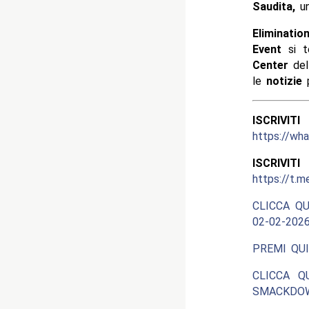
Saudita,
un
Eliminati
Event
si te
Center
del
le
notizie
p
ISCRIV
https://w
ISCRIV
https://t.m
CLICCA QU
02-02-2026
PREMI QUI
CLICCA Q
SMACKDOW