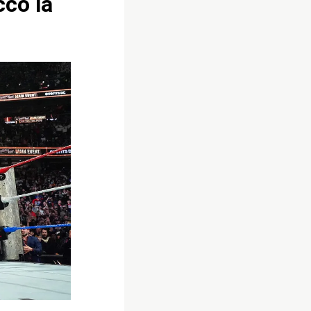
cco la