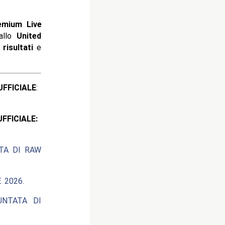
emium Live
llo
United
i
risultati
e
ICIALE
:
CIALE:
ATA DI RAW
 2026.
UNTATA DI