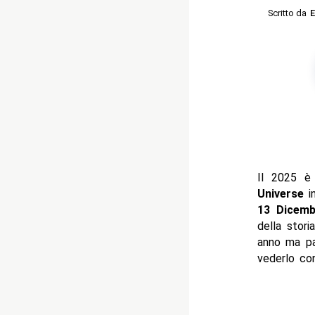
Scritto da
E
Il 2025 è
Universe
in
13 Dicemb
della stor
anno ma pa
vederlo con 