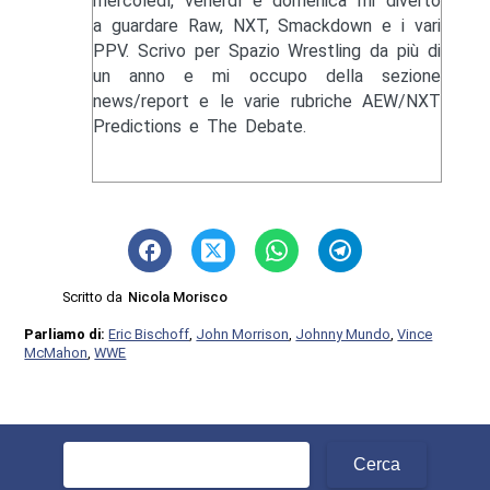
mercoledì, venerdì e domenica mi diverto
a guardare Raw, NXT, Smackdown e i vari
PPV. Scrivo per Spazio Wrestling da più di
un anno e mi occupo della sezione
news/report e le varie rubriche AEW/NXT
Predictions e The Debate.
Scritto da
Nicola Morisco
Parliamo di:
Eric Bischoff
,
John Morrison
,
Johnny Mundo
,
Vince
McMahon
,
WWE
Ricerca
per: