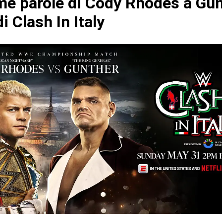
ime parole di Cody Rhodes a Gu
i Clash In Italy