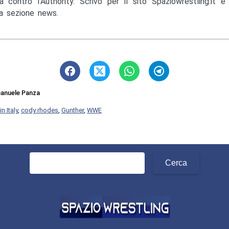
a contro l'Authority. Scrivo per il sito Spaziowrestling.it 
la sezione news.
anuele Panza
n Italy
,
cody rhodes
,
Gunther
,
WWE
Ricerca
per: