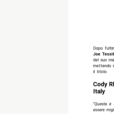
Dopo l’ult
Joe Tessi
del suo m
mettendo i
il titolo.
Cody Rh
Italy
“
Questa è 
essere migl