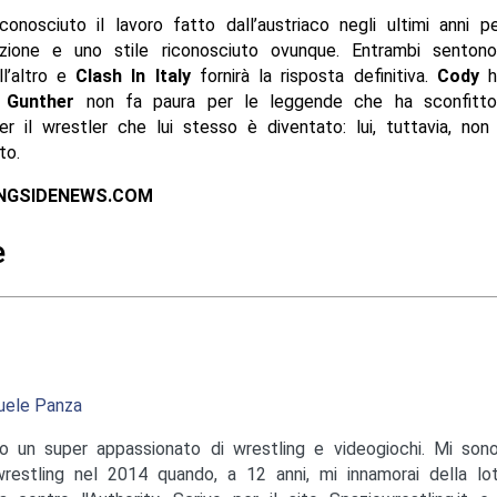
onosciuto il lavoro fatto dall’austriaco negli ultimi anni pe
zione e uno stile riconosciuto ovunque. Entrambi senton
ll’altro e
Clash In Italy
fornirà la risposta definitiva.
Cody
h
e
Gunther
non fa paura per le leggende che ha sconfitto 
 il wrestler che lui stesso è diventato: lui, tuttavia, non
to.
INGSIDENEWS.COM
e
ele Panza
o un super appassionato di wrestling e videogiochi. Mi sono
wrestling nel 2014 quando, a 12 anni, mi innamorai della lo