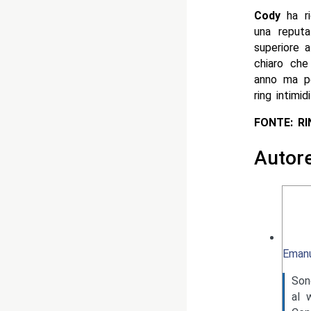
Cody
ha ric
una reputa
superiore a
chiaro ch
anno ma per
ring intimidi
FONTE: R
Autor
Emanu
Son
al 