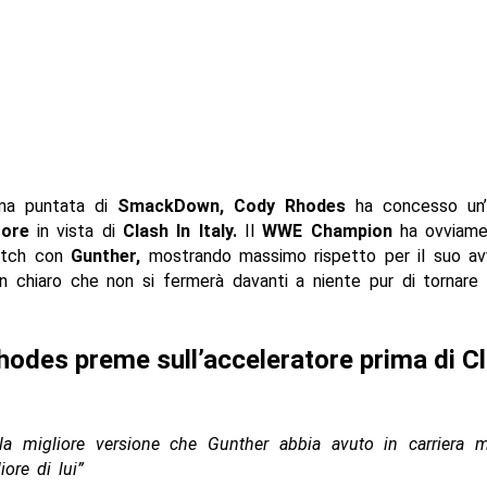
ima puntata di
SmackDown, Cody Rhodes
ha concesso un’i
tore
in vista di
Clash In Italy.
Il
WWE Champion
ha ovviame
atch con
Gunther,
mostrando massimo rispetto per il suo av
n chiaro che non si fermerà davanti a niente pur di tornare
odes preme sull’acceleratore prima di Cl
la migliore versione che Gunther abbia avuto in carriera 
iore di lui”