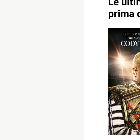
Le ult
prima d