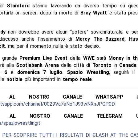
 di
Stamford
stanno lavorando da diverso tempo su quest
iportarla on screen dopo la morte di
Bray Wyatt
è stata pres
dy
non dovrebbe avere alcun “potere” sovrannaturale, e s
discusso anche l’inserimento di
Mercy The Buzzard, Hu
it
, ma per il momento nulla è stato deciso.
o grande
Premium Live Event
della
WWE
sarà
Money in th
rà alla
Scotiabank Arena
della città di
Toronto
in
Canada
o 6
e
domenica 7 luglio
.
Spazio Wrestling
, seguirà i
le
notizie
più importanti in
tempo reale
.
ITI AL NOSTRO CANALE WHATSAPP UFF
hatsapp.com/channel/0029Va7eNo1J93wNXnJPGP0D
ITI AL NOSTRO CANALE TELEGRAM UFFI
e/spaziowrestlingit
 PER SCOPRIRE TUTTI I RISULTATI DI CLASH AT THE CAS