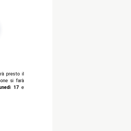
rà presto il
one si farà
nedì 17
e