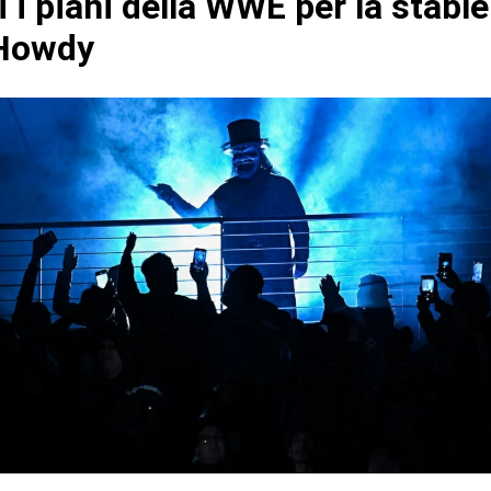
i i piani della WWE per la stable
 Howdy