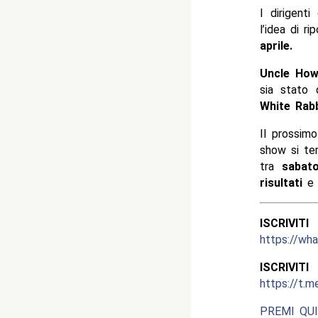
I dirigenti
l’idea di r
aprile.
Uncle How
sia stato 
White Rabb
Il prossim
show si ter
tra
sabat
risultati
e 
ISCRIV
https://w
ISCRIV
https://t.m
PREMI QUI