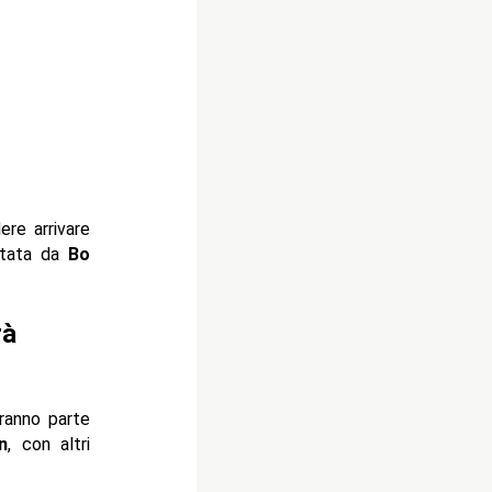
re arrivare
itata da
Bo
rà
aranno parte
n
, con altri