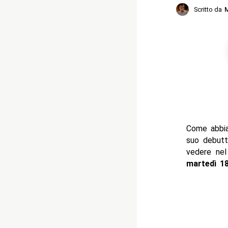
Scritto da
M
Come abbiam
suo debutto
vedere nel
martedì 1