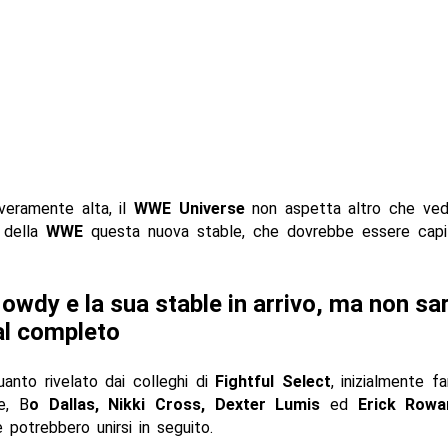
veramente alta, il
WWE Universe
non aspetta altro che vede
 della
WWE
questa nuova stable, che dovrebbe essere cap
owdy e la sua stable in arrivo, ma non sa
al completo
nto rivelato dai colleghi di
Fightful Select
, inizialmente f
e, B
o Dallas, Nikki Cross, Dexter Lumis
ed
Erick Rowa
potrebbero unirsi in seguito.