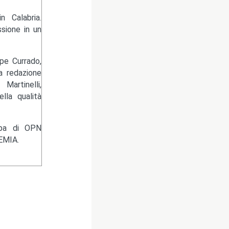
 Calabria.
sione in un
pe Currado,
la redazione
artinelli,
lla qualità
ampa di OPN
EMIA.