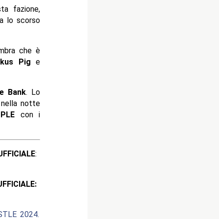
a fazione,
a lo scorso
embra che è
skus Pig
e
e Bank
. Lo
nella notte
l
PLE
con i
ICIALE
:
CIALE:
TLE 2024.