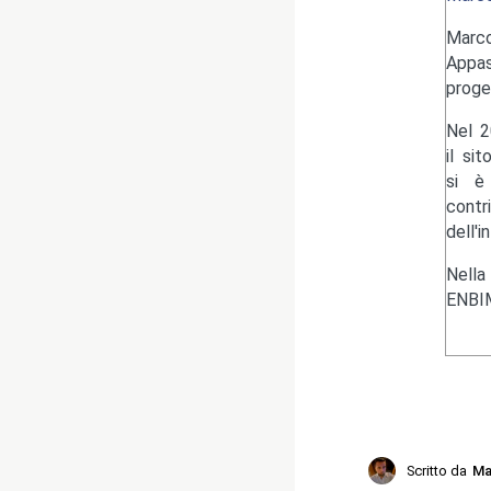
Marc
Appas
proge
Nel 2
il si
si è 
contr
dell'i
Nella
ENBIM
Scritto da
Ma