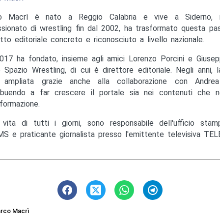
o Macrì è nato a Reggio Calabria e vive a Siderno, in
sionato di wrestling fin dal 2002, ha trasformato questa pas
tto editoriale concreto e riconosciuto a livello nazionale.
017 ha fondato, insieme agli amici Lorenzo Porcini e Giusep
to Spazio Wrestling, di cui è direttore editoriale. Negli anni, 
ampliata grazie anche alla collaborazione con Andrea M
ibuendo a far crescere il portale sia nei contenuti che ne
nformazione.
 vita di tutti i giorni, sono responsabile dell'ufficio st
S e praticante giornalista presso l'emittente televisiva TEL
rco Macrì