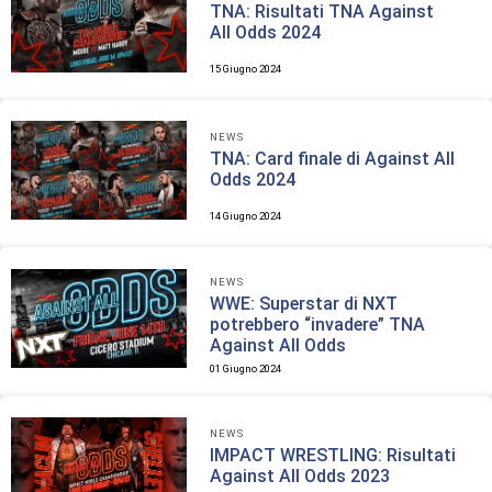
TNA: Risultati TNA Against
All Odds 2024
15 Giugno 2024
NEWS
TNA: Card finale di Against All
Odds 2024
14 Giugno 2024
NEWS
WWE: Superstar di NXT
potrebbero “invadere” TNA
Against All Odds
01 Giugno 2024
NEWS
IMPACT WRESTLING: Risultati
Against All Odds 2023