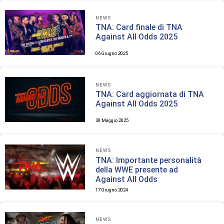
NEWS
TNA: Card finale di TNA
Against All Odds 2025
06 Giugno 2025
NEWS
TNA: Card aggiornata di TNA
Against All Odds 2025
30 Maggio 2025
NEWS
TNA: Importante personalità
della WWE presente ad
Against All Odds
17 Giugno 2024
NEWS