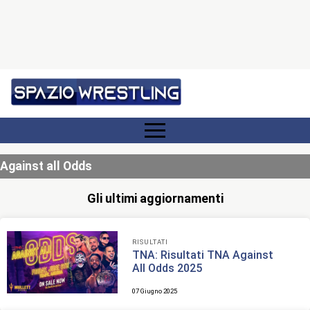
Against all Odds
Gli ultimi aggiornamenti
RISULTATI
TNA: Risultati TNA Against
All Odds 2025
07 Giugno 2025