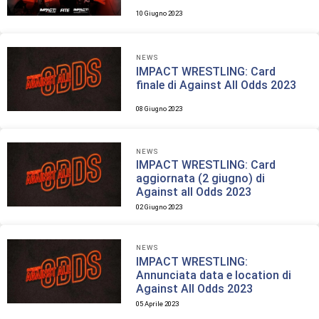
10 Giugno 2023
NEWS
IMPACT WRESTLING: Card
finale di Against All Odds 2023
08 Giugno 2023
NEWS
IMPACT WRESTLING: Card
aggiornata (2 giugno) di
Against all Odds 2023
02 Giugno 2023
NEWS
IMPACT WRESTLING:
Annunciata data e location di
Against All Odds 2023
05 Aprile 2023