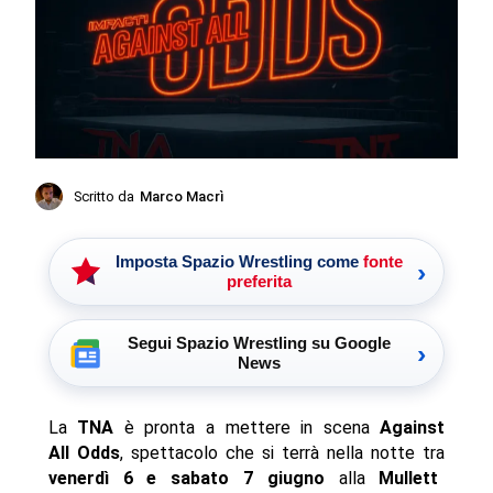
Scritto da
Marco Macrì
Imposta Spazio Wrestling come
fonte
›
preferita
Segui Spazio Wrestling su Google
›
News
La
TNA
è pronta a mettere in scena
Against
All Odds
, spettacolo che si terrà nella notte tra
venerdì 6 e sabato 7 giugno
alla
Mullett