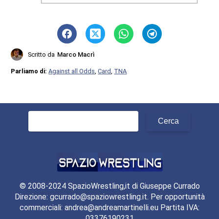
Scritto da
Marco Macrì
Parliamo di:
Against all Odds
,
Card
,
TNA
Ricerca
per:
© 2008-2024 SpazioWrestling,it di Giuseppe Currado
Direzione: gcurrado@spaziowrestling.it. Per opportunità
commerciali: andrea@andreamartinelli.eu Partita IVA:
03376190231