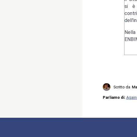
si è 
contr
dell'i
Nella
ENBIM
Scritto da
Ma
Parliamo di:
Again