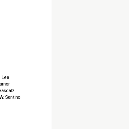
g Lee
arner
Rascalz
NA
: Santino