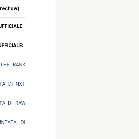
Preshow)
ICIALE
:
CIALE:
 THE BANK
ATA DI NXT
ATA DI RAW
UNTATA DI