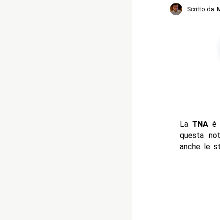
Scritto da
M
La
TNA
è 
questa no
anche le s