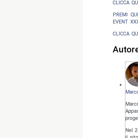
CLICCA QU
PREMI QU
EVENT XXX
CLICCA QU
Autor
Marco
Marc
Appas
proge
Nel 2
il si