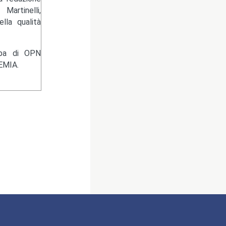
artinelli,
lla qualità
ampa di OPN
EMIA.