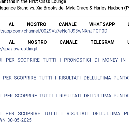
Santana in the First Class Lounge
legance Brand vs. Xia Brookside, Myla Grace & Harley Hudson
(
ITI AL NOSTRO CANALE WHATSAPP UFF
hatsapp.com/channel/0029Va7eNo1J93wNXnJPGP0D
ITI AL NOSTRO CANALE TELEGRAM UFFI
e/spaziowrestlingit
UI PER SCOPRIRE TUTTI I PRONOSTICI DI MONEY IN
 PER SCOPRIRE TUTTI I RISULTATI DELL’ULTIMA PUNT
.
I PER SCOPRIRE TUTTI I RISULTATI DELL’ULTIMA PUNT
.
I PER SCOPRIRE TUTTI I RISULTATI DELL’ULTIMA P
N 30-05-2025.