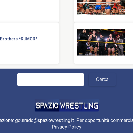
d Brothers *RUMOR*
Ricerca
per:
ezione: gcurrado@spaziowrestling.it. Per opportunità commercia
Privacy Policy