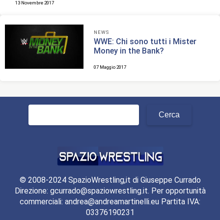
13 Novembre 2017
NEWS
WWE: Chi sono tutti i Mister
Money in the Bank?
07 Maggio 2017
Ricerca
per:
© 2008-2024 SpazioWrestling,it di Giuseppe Currado
Direzione: gcurrado@spaziowrestling.it. Per opportunità
commerciali: andrea@andreamartinelli.eu Partita IVA:
03376190231