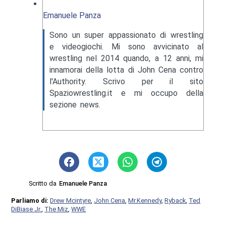
Emanuele Panza
Sono un super appassionato di wrestling
e videogiochi. Mi sono avvicinato al
wrestling nel 2014 quando, a 12 anni, mi
innamorai della lotta di John Cena contro
l'Authority. Scrivo per il sito
Spaziowrestling.it e mi occupo della
sezione news.
Scritto da
Emanuele Panza
Parliamo di:
Drew Mcintyre
,
John Cena
,
Mr.Kennedy
,
Ryback
,
Ted
DiBiase Jr.
,
The Miz
,
WWE