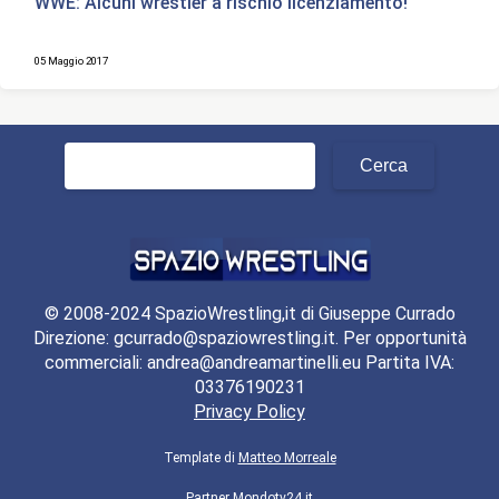
WWE: Alcuni wrestler a rischio licenziamento!
05 Maggio 2017
Ricerca
per:
© 2008-2024 SpazioWrestling,it di Giuseppe Currado
Direzione: gcurrado@spaziowrestling.it. Per opportunità
commerciali: andrea@andreamartinelli.eu Partita IVA:
03376190231
Privacy Policy
Template di
Matteo Morreale
Partner
Mondotv24.it