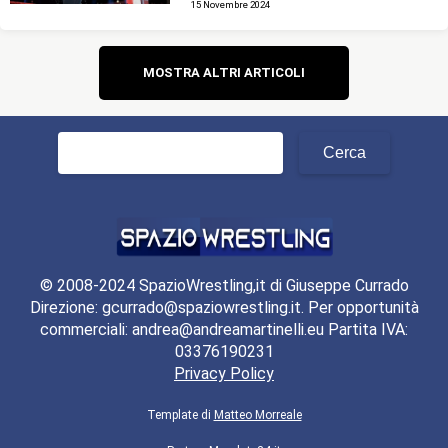
15 Novembre 2024
Navigazione
MOSTRA ALTRI ARTICOLI
articoli
Ricerca
per:
© 2008-2024 SpazioWrestling,it di Giuseppe Currado
Direzione: gcurrado@spaziowrestling.it. Per opportunità
commerciali: andrea@andreamartinelli.eu Partita IVA:
03376190231
Privacy Policy
Template di
Matteo Morreale