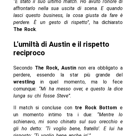
“È stato il suo ultimo match. Ho avuto l’onore di
affrontarlo nella sua uscita di scena. E quando
lasci questo business, la cosa giusta da fare è
perdere. È un gesto di rispetto”
, ha dichiarato
The Rock
.
L’umiltà di Austin e il rispetto
reciproco
Secondo
The Rock, Austin
non era obbligato a
perdere, essendo la star più grande del
wrestling
in quel momento, ma lo fece
comunque:
“Mi ha messo over, e questo la dice
lunga su chi fosse Steve”.
Il match si concluse con
tre Rock Bottom
e
un momento intimo tra i due:
“Mentre lo
schienavo, mi sono chinato sul suo orecchio e
gli ho detto: ‘Ti voglio bene, fratello’. E lui ha
risposto: ‘Ti voglio bene anche io’.”