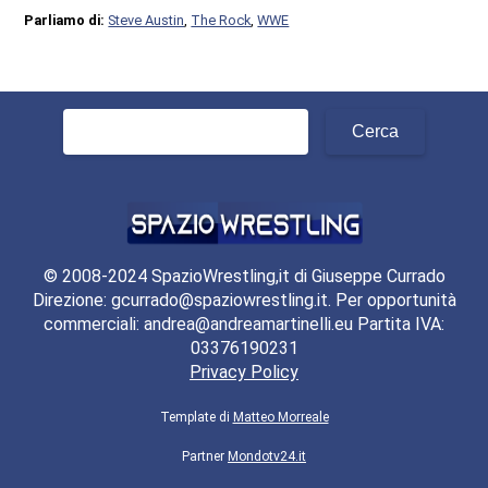
Parliamo di:
Steve Austin
,
The Rock
,
WWE
Ricerca
per:
© 2008-2024 SpazioWrestling,it di Giuseppe Currado
Direzione: gcurrado@spaziowrestling.it. Per opportunità
commerciali: andrea@andreamartinelli.eu Partita IVA:
03376190231
Privacy Policy
Template di
Matteo Morreale
Partner
Mondotv24.it