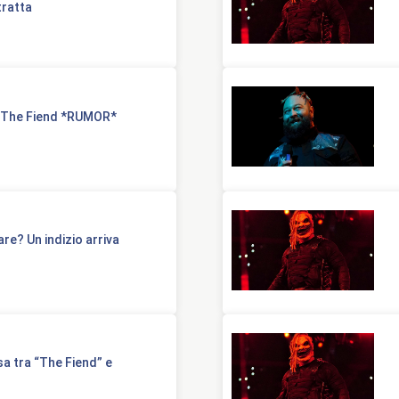
tratta
e The Fiend *RUMOR*
re? Un indizio arriva
a tra “The Fiend” e