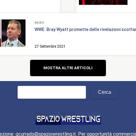
NEWS
WWE: Bray Wyatt promette delle rivelazioni scotta
27 Settembre 2021
Navigazione
MOSTRA ALTRI ARTICOLI
articoli
Ricerca
per:
ezione: gcurrado@spaziowrestling.it. Per opportunità commercia