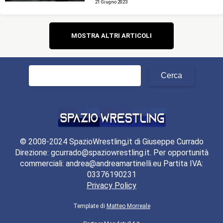
21 Giugno 2023
Navigazione
MOSTRA ALTRI ARTICOLI
articoli
Ricerca
per:
© 2008-2024 SpazioWrestling,it di Giuseppe Currado
Direzione: gcurrado@spaziowrestling.it. Per opportunità
commerciali: andrea@andreamartinelli.eu Partita IVA:
03376190231
Privacy Policy
Template di
Matteo Morreale