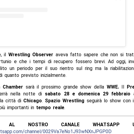
e, il
Wrestling Observer
aveva fatto sapere che non si trat
ortunio e che i tempi di recupero fossero brevi. Ad oggi, in
lito un periodo per il suo rientro sul ring ma la riabilitazi
di quanto previsto inizialmente.
on Chamber
sarà il prossimo grande show della
WWE.
Il
Pr
rrà nella notte di
sabato 28 e domenica 29 febbraio
a
la città di
Chicago
.
Spazio Wrestling
seguirà lo show con 
iù importanti in
tempo reale
.
ITI AL NOSTRO CANALE WHATSAPP UFF
hatsapp.com/channel/0029Va7eNo1J93wNXnJPGP0D