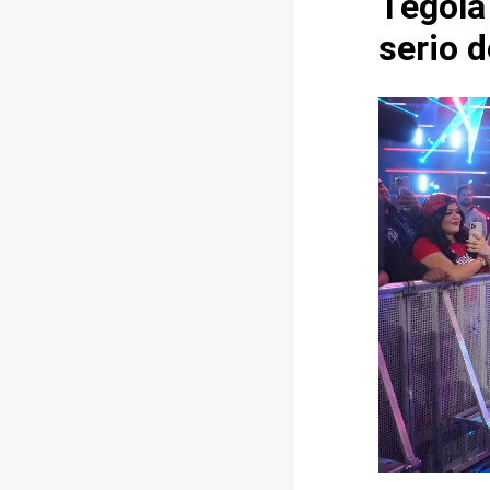
Tegola 
serio d