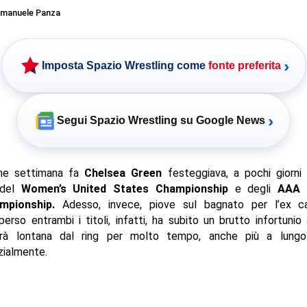
manuele Panza
›
Imposta Spazio Wrestling come
fonte preferita
›
Segui Spazio Wrestling su Google News
he settimana fa
Chelsea Green
festeggiava, a pochi giorni 
a del
Women’s United States Championship
e degli
AAA 
pionship.
Adesso, invece, piove sul bagnato per l’ex c
erso entrambi i titoli, infatti, ha subito un brutto infortunio a
rrà lontana dal ring per molto tempo, anche più a lungo
zialmente.