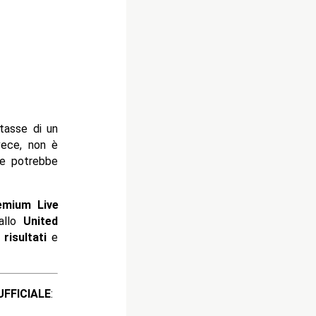
tasse di un
vece, non è
one potrebbe
emium Live
llo
United
i
risultati
e
ICIALE
: