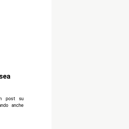
lsea
n post su
gando anche