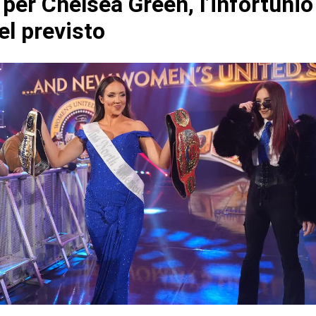
per Chelsea Green, l’infortunio
el previsto