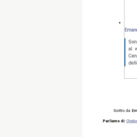
Emanu
Son
al 
Cen
del
Scritto da
Em
Parliamo di:
Chels