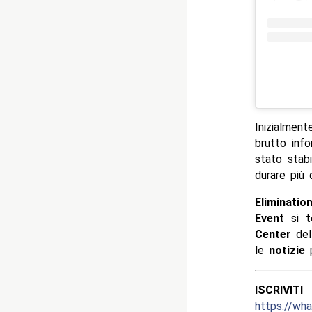
Inizialment
brutto inf
stato stabi
durare più 
Eliminati
Event
si te
Center
del
le
notizie
p
ISCRIV
https://w