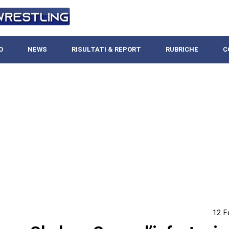
O
NEWS
RISULTATI & REPORT
RUBRICHE
C
12 F