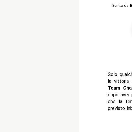
Scritto da
E
Solo qualc
la vittori
Team Cham
dopo aver p
che la te
previsto ini