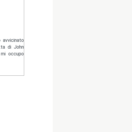
 avvicinato
tta di John
e mi occupo