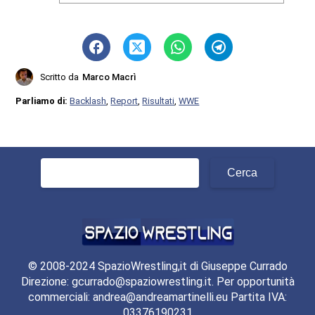
Scritto da
Marco Macrì
Parliamo di:
Backlash
,
Report
,
Risultati
,
WWE
Ricerca
per:
© 2008-2024 SpazioWrestling,it di Giuseppe Currado
Direzione: gcurrado@spaziowrestling.it. Per opportunità
commerciali: andrea@andreamartinelli.eu Partita IVA:
03376190231