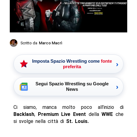
Scritto da
Marco Macrì
Imposta Spazio Wrestling come
fonte
›
preferita
Segui Spazio Wrestling su Google
›
News
Ci siamo, manca molto poco all’inizio di
Backlash
,
Premium Live Event
della
WWE
che
si svolge nella città di
St. Louis.