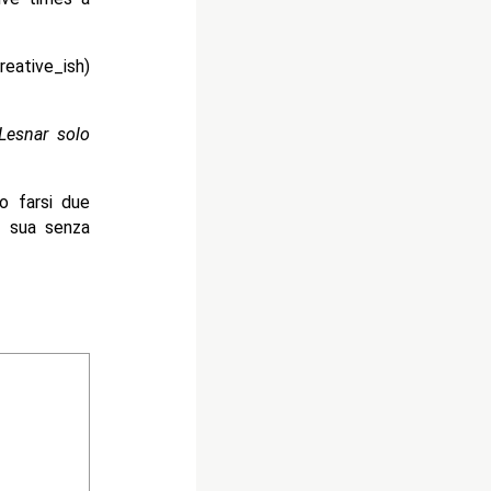
ative_ish)
Lesnar solo
o farsi due
a sua senza