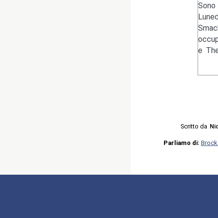
Sono 
Luned
Smack
occup
e The
Scritto da
Ni
Parliamo di:
Brock