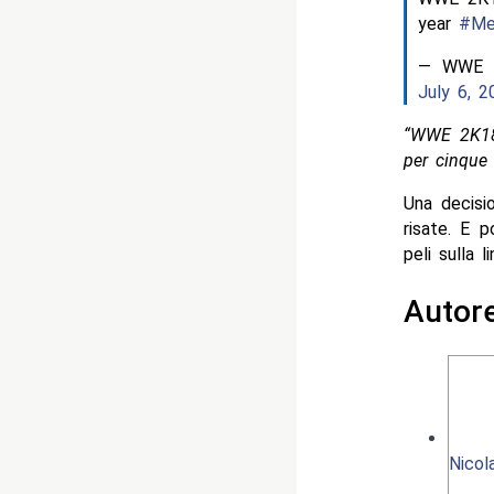
year
#Me
— WWE C
July 6, 2
“WWE 2K18 
per cinque 
Una decisi
risate. E 
peli sulla li
Autor
Nicol