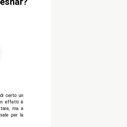
Lesnar?
di certo un
In effetti è
ttare, ma a
rsale per la