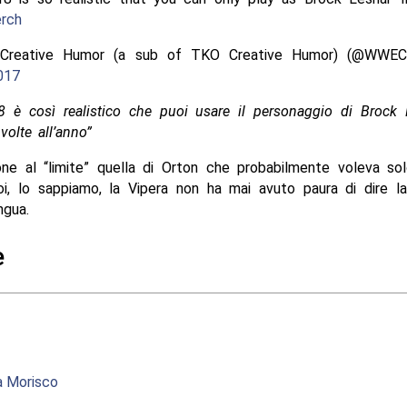
rch
reative Humor (a sub of TKO Creative Humor) (@WWECre
017
è così realistico che puoi usare il personaggio di Brock 
volte all’anno”
one al “limite” quella di Orton che probabilmente voleva sol
poi, lo sappiamo, la Vipera non ha mai avuto paura di dire l
ngua.
e
a Morisco