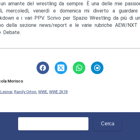
un amante del wrestling da sempre. È una delle mie passioni
ì, mercoledì, venerdì e domenica mi diverto a guardare
down e i vari PPV. Scrivo per Spazio Wrestling da più di u
o della sezione news/report e le varie rubriche AEW/NXT 
 Debate.
cola Morisco
 Lesnar
,
Randy Orton
,
WWE
,
WWE 2k18
Ricerca
per: