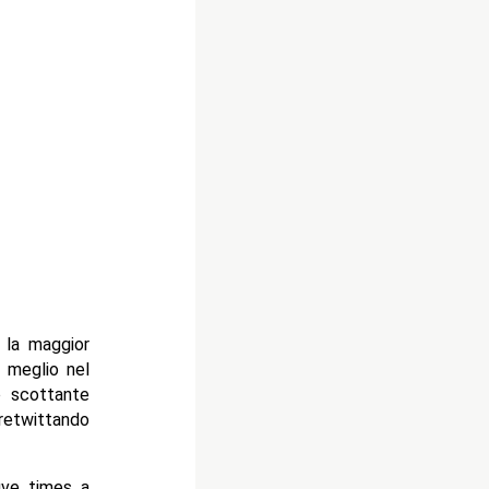
 la maggior
 meglio nel
o scottante
retwittando
ive times a