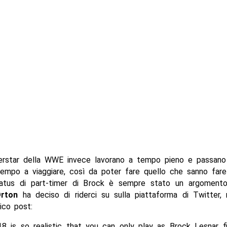
rstar della WWE invece lavorano a tempo pieno e passano
tempo a viaggiare, così da poter fare quello che sanno fare
tatus di part-timer di Brock è sempre stato un argoment
rton
ha deciso di riderci su sulla piattaforma di Twitter, 
ico post:
 is so realistic that you can only play as Brock Lesnar f