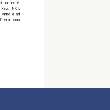
 preferite.
 Raw, NXT,
n anno e mi
Predictions