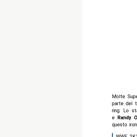
Molte Supe
parte del 
ring. Lo s
e
Randy O
questo iron
WWE 2K18