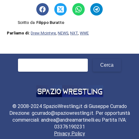
Scritto da
Filippo Buratto
Parliamo di:
Drew Mcintyre
,
NEWS
,
NXT
,
WWE
Ricerca
per:
© 2008-2024 SpazioWrestling,it di Giuseppe Currado
Direzione: gcurrado@spaziowrestling.it. Per opportunità
commerciali: andrea@andreamartinelli.eu Partita IVA:
03376190231
Privacy Policy