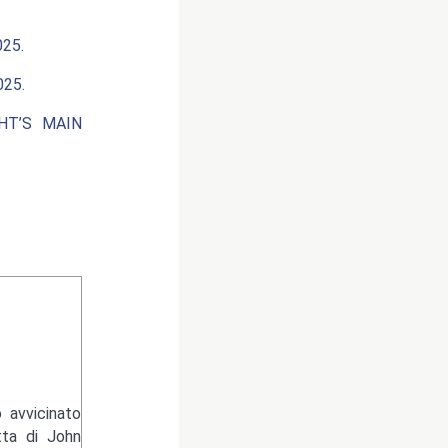
25.
25.
HT’S MAIN
 avvicinato
tta di John