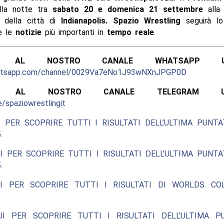
ella notte tra
sabato 20 e domenica 21 settembre
all
della città di
Indianapolis. Spazio Wrestling
seguirà l
 le
notizie
più importanti in
tempo reale
.
ITI AL NOSTRO CANALE WHATSAPP UFF
hatsapp.com/channel/0029Va7eNo1J93wNXnJPGP0D
ITI AL NOSTRO CANALE TELEGRAM UFFI
e/spaziowrestlingit
 PER SCOPRIRE TUTTI I RISULTATI DELL’ULTIMA PUNT
.
I PER SCOPRIRE TUTTI I RISULTATI DELL’ULTIMA PUNT
.
I PER SCOPRIRE TUTTI I RISULTATI DI WORLDS COL
UI PER SCOPRIRE TUTTI I RISULTATI DELL’ULTIMA P