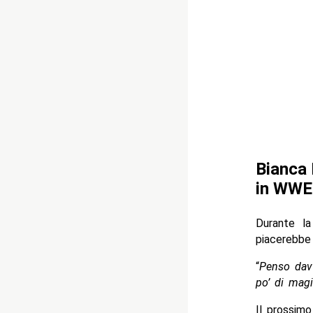
Bianca 
in WWE
Durante la
piacerebbe 
“
Penso dav
po’ di magi
Il prossim