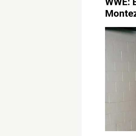
WWE: B
Montez