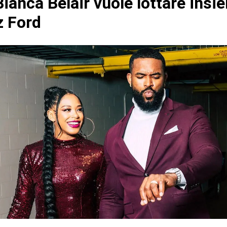
ianca Belair vuole lottare insi
 Ford