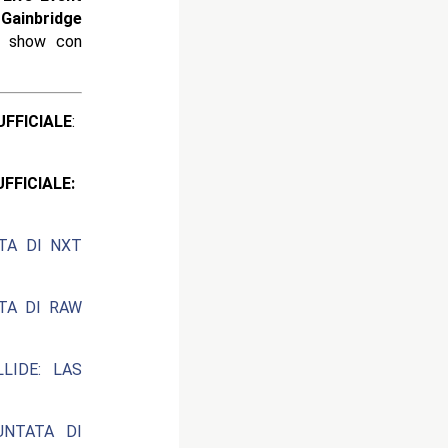
a
Gainbridge
o show con
ICIALE
:
CIALE:
ATA DI NXT
ATA DI RAW
LIDE: LAS
UNTATA DI