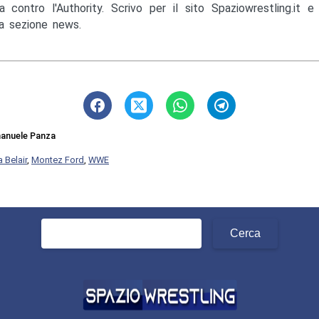
a contro l'Authority. Scrivo per il sito Spaziowrestling.it 
la sezione news.
anuele Panza
 Belair
,
Montez Ford
,
WWE
Ricerca
per: