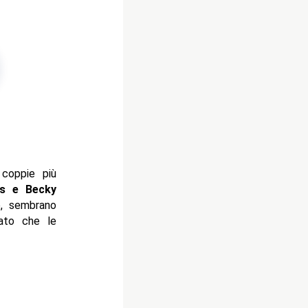
 coppie più
ns e Becky
, sembrano
rato che le