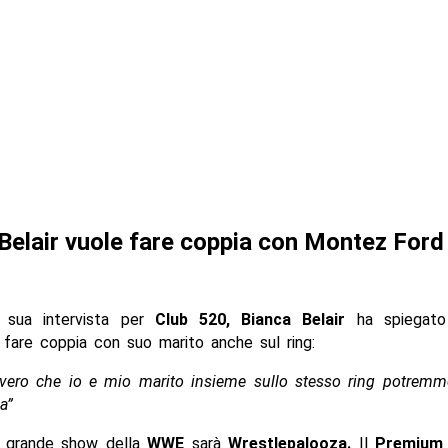
Belair vuole fare coppia con Montez Ford
 sua intervista per
Club 520, Bianca Belair
ha spiegato
fare coppia con suo marito anche sul ring:
vero che io e mio marito insieme sullo stesso ring potremm
a”
o grande show della
WWE
sarà
Wrestlepalooza.
Il
Premium 