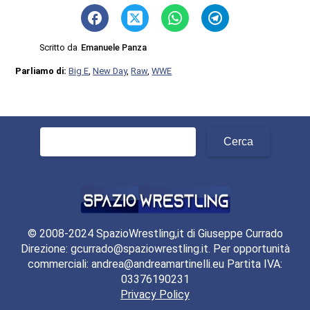
Scritto da
Emanuele Panza
Parliamo di:
Big E
,
New Day
,
Raw
,
WWE
Ricerca
per:
© 2008-2024 SpazioWrestling,it di Giuseppe Currado
Direzione: gcurrado@spaziowrestling.it. Per opportunità
commerciali: andrea@andreamartinelli.eu Partita IVA:
03376190231
Privacy Policy