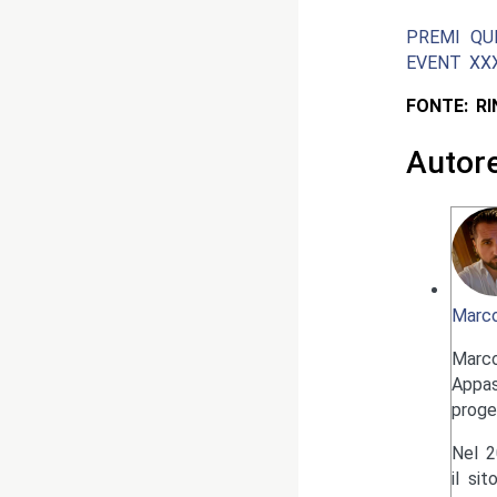
PREMI QU
EVENT XXX
FONTE: R
Autor
Marco
Marc
Appas
proge
Nel 2
il si