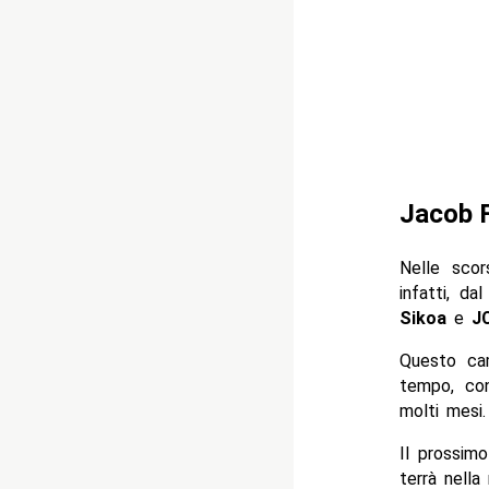
Jacob F
Nelle sco
infatti, d
Sikoa
e
JC
Questo c
tempo, con
molti mesi.
Il prossim
terrà nella