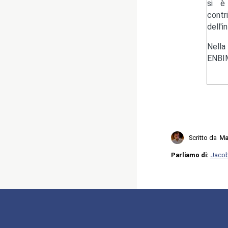
si è 
contr
dell'i
Nella
ENBIM
Scritto da
Ma
Parliamo di:
Jacob