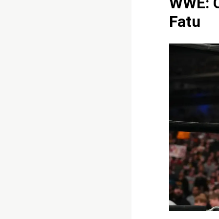
WWE: C
Fatu