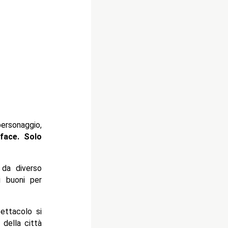
rsonaggio,
face. Solo
 da diverso
i buoni per
ttacolo si
a
della città