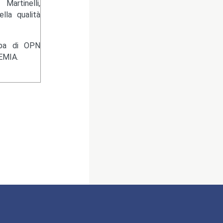
artinelli,
lla qualità
ampa di OPN
EMIA.