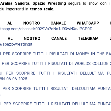
Arabia Saudita.
Spazio Wrestling
seguirà lo show con 
iù importanti in
tempo reale
.
ITI AL NOSTRO CANALE WHATSAPP UFF
hatsapp.com/channel/0029Va7eNo1J93wNXnJPGP0D
ITI AL NOSTRO CANALE TELEGRAM UFFI
e/spaziowrestlingit
I PER SCOPRIRE TUTTI I RISULTATI DI MONEY IN THE BA
 PER SCOPRIRE TUTTI I RISULTATI DI WORLDS COLLIDE 2
UI PER SCOPRIRE TUTTI I RISULTATI DELL’ULTIMA P
N 06-06-2025.
 PER SCOPRIRE TUTTI I RISULTATI DELL’ULTIMA PUNT
.
I PER SCOPRIRE TUTTI I RISULTATI DELL’ULTIMA PUNT
.