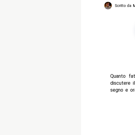
Scritto da
M
Quanto fa
discutere 
segno e or