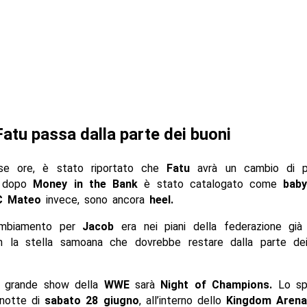
atu passa dalla parte dei buoni
rse ore, è stato riportato che
Fatu
avrà un cambio di pe
al dopo
Money in the Bank
è stato catalogato come
baby
 Mateo
invece, sono ancora
heel.
ambiamento per
Jacob
era nei piani della federazione già
 la stella samoana che dovrebbe restare dalla parte de
o grande show della
WWE
sarà
Night of Champions.
Lo spe
 notte di
sabato 28 giugno
, all’interno dello
Kingdom Aren