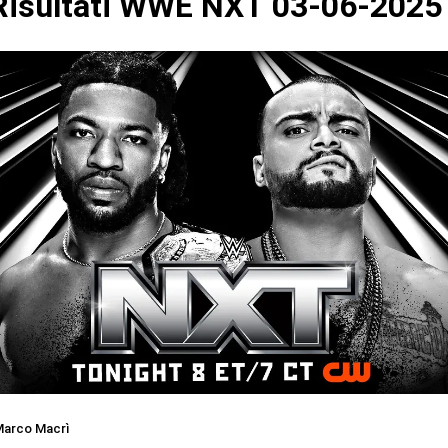
isultati WWE NXT 03-06-2025
arco Macrì