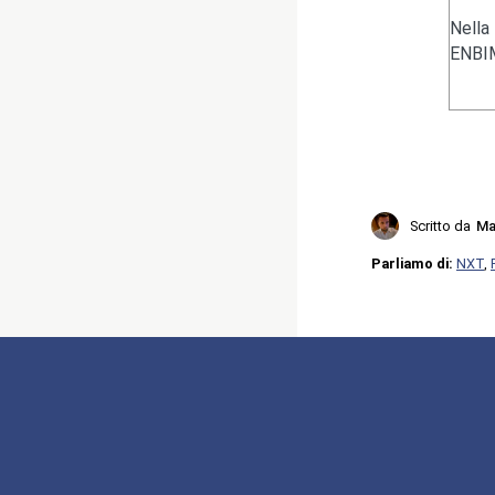
Nella
ENBIM
Scritto da
Ma
Parliamo di:
NXT
,