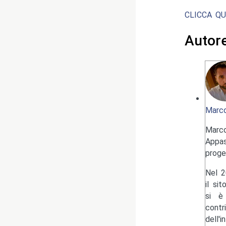
CLICCA QU
Autor
Marco
Marc
Appas
proge
Nel 2
il si
si è 
contr
dell'i