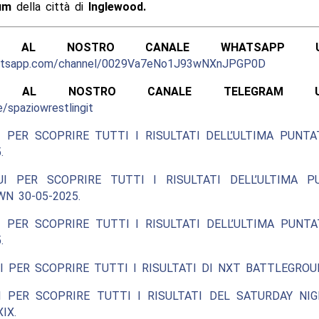
rum
della città di
Inglewood.
ITI AL NOSTRO CANALE WHATSAPP UFF
hatsapp.com/channel/0029Va7eNo1J93wNXnJPGP0D
ITI AL NOSTRO CANALE TELEGRAM UFFI
e/spaziowrestlingit
 PER SCOPRIRE TUTTI I RISULTATI DELL’ULTIMA PUNT
.
UI PER SCOPRIRE TUTTI I RISULTATI DELL’ULTIMA P
N 30-05-2025.
 PER SCOPRIRE TUTTI I RISULTATI DELL’ULTIMA PUNT
.
I PER SCOPRIRE TUTTI I RISULTATI DI NXT BATTLEGROU
I PER SCOPRIRE TUTTI I RISULTATI DEL SATURDAY NIG
IX.