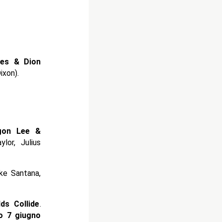
mes & Dion
xon).
gon Lee &
lor, Julius
ke Santana,
ds Collide
.
o 7 giugno