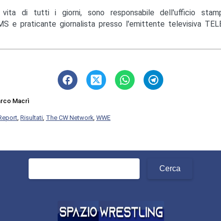
 vita di tutti i giorni, sono responsabile dell'ufficio st
S e praticante giornalista presso l'emittente televisiva TEL
rco Macrì
Report
,
Risultati
,
The CW Network
,
WWE
Ricerca
per: