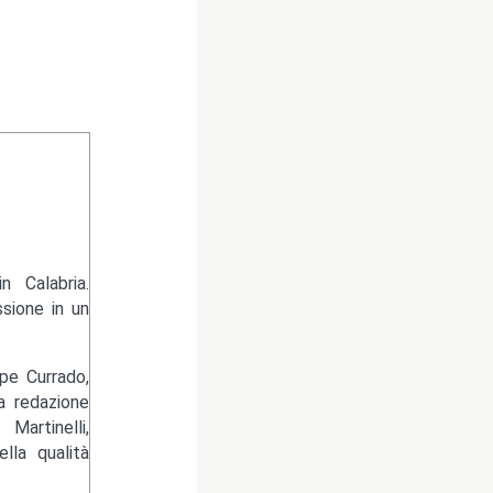
 Calabria.
sione in un
pe Currado,
la redazione
artinelli,
lla qualità