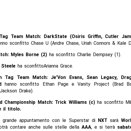
Tag Team Match: DarkState (Osiris Griffin, Cutler Ja
nno sconfitto Chase U (Andre Chase, Uriah Connors & Kale Di
tch: Myles Borne (2)
ha sconfitto Charlie Dempsey (1).
 Steele
ha sconfittoArianna Grace.
an Tag Team Match: Je’Von Evans, Sean Legacy, Dra
id
hanno sconfitto Ethan Page e Vanity Project (Brad Bay
ackson Drake).
d Championship Match: Trick Williams (c)
ha sconfitto Mi
il titolo.
o grande appuntamento con le Superstar di
NXT
sarà
Worl
trà contare anche sulle stelle della
AAA
, e si terrà
sabat