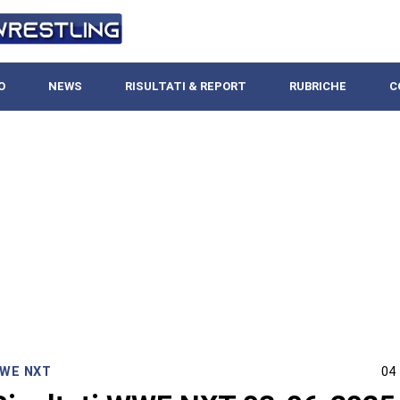
O
NEWS
RISULTATI & REPORT
RUBRICHE
C
WE NXT
04