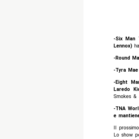
-Six Man 
Lennox)
ha
-Round Ma
-Tyra Mae
-Eight M
Laredo K
Smokes & J
-TNA Worl
e mantiene 
Il prossim
Lo show po