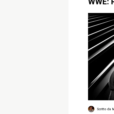
WWE: R
Scritto da
M