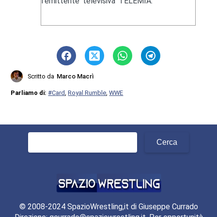
l'emittente televisiva TELEMIA.
Scritto da
Marco Macrì
Parliamo di:
#Card
,
Royal Rumble
,
WWE
Ricerca
per:
© 2008-2024 SpazioWrestling,it di Giuseppe Currado