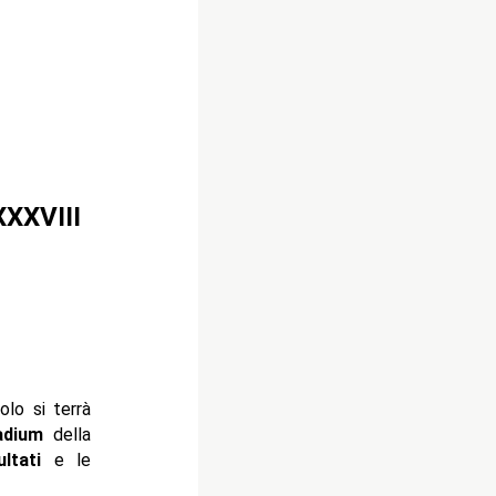
XXXVIII
olo si terrà
adium
della
ultati
e le