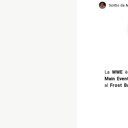
Scritto da
M
La
WWE
è 
Main Even
al
Frost B