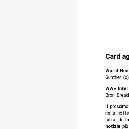
Card ag
World Hea
Gunther (c
WWE Inter
Bron Break
Il prossim
nella nott
città di
I
notizie
più