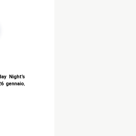
day Night’s
6 gennaio
,