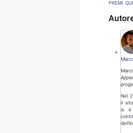
PREMI QUI
Autor
Marco
Marc
Appas
proge
Nel 2
il si
si è 
contr
dell'i