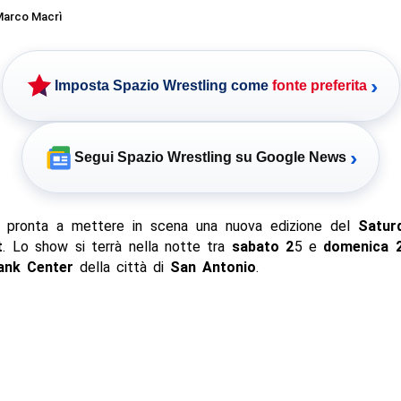
arco Macrì
›
Imposta Spazio Wrestling come
fonte preferita
›
Segui Spazio Wrestling su Google News
pronta a mettere in scena una nuova edizione del
Satur
t
. Lo show si terrà nella notte tra
sabato 2
5 e
domenica 2
ank Center
della città di
San Antonio
.