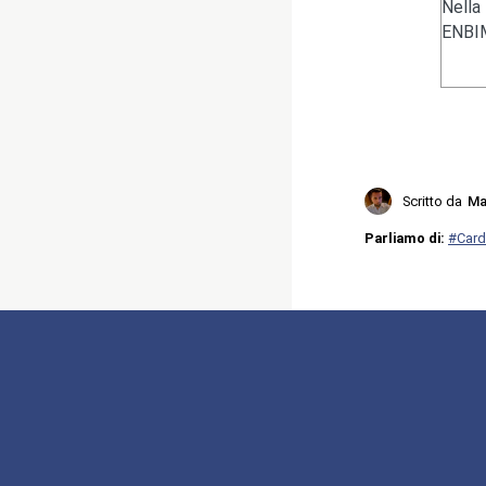
Nella
ENBIM
Scritto da
Ma
Parliamo di:
#Card