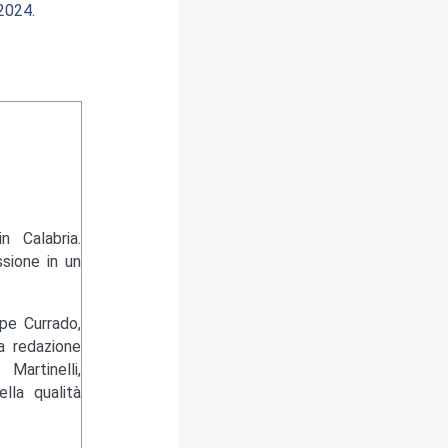
024.
 Calabria.
sione in un
pe Currado,
la redazione
artinelli,
lla qualità