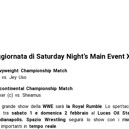
giornata di Saturday Night’s Main Event 
vyweight Championship Match
) vs. Jey Uso
continental Championship Match
ker (c) vs. Sheamus
o grande show della
WWE
sarà
la Royal Rumble
. Lo spettac
e tra
sabato 1 e domenica 2 febbraio
al
Lucas Oil St
ndianapolis. Spazio Wrestling
seguirà lo show con i
ris
 importanti in
tempo reale
.