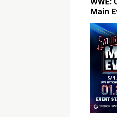
WWE: C
Main E