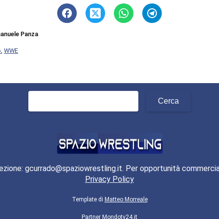
anuele Panza
o
,
WWE
Ricerca
per:
ezione: gcurrado@spaziowrestling.it. Per opportunità commercia
Privacy Policy
Template di
Matteo Morreale
Partner
Mondotv24.it