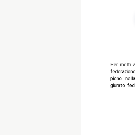
Per molti 
federazion
pieno nell
giurato fede