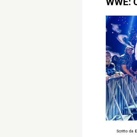
WWE: C
Scritto da
E