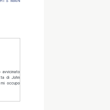
GHT’S MAIN
 avvicinato
tta di John
e mi occupo