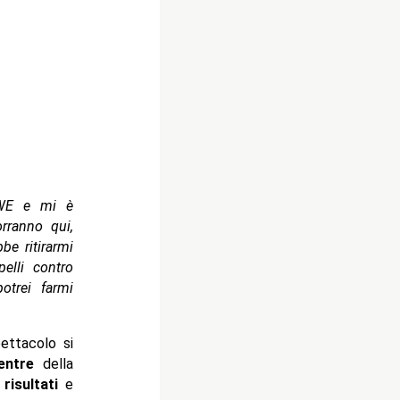
WWE e mi è
rranno qui,
be ritirarmi
lli contro
otrei farmi
ettacolo si
entre
della
i
risultati
e