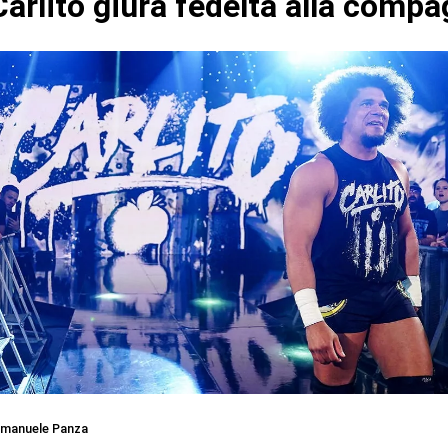
arlito giura fedeltà alla compa
manuele Panza