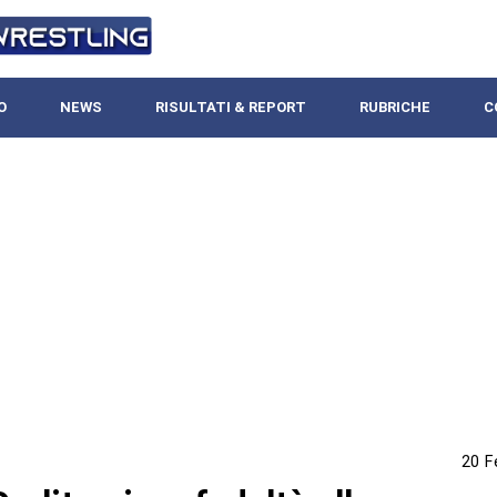
O
NEWS
RISULTATI & REPORT
RUBRICHE
C
20 F