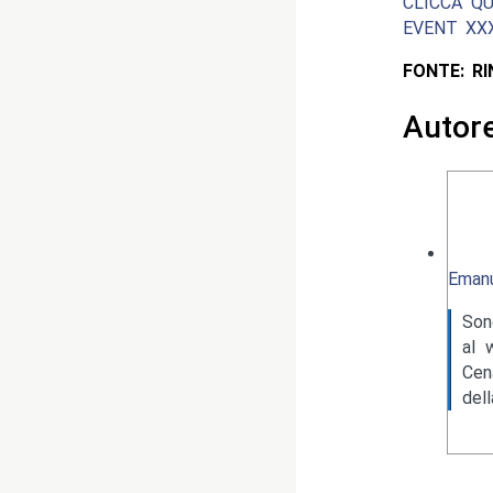
CLICCA QU
EVENT XXXV
FONTE: R
Autor
Emanu
Son
al 
Cen
del