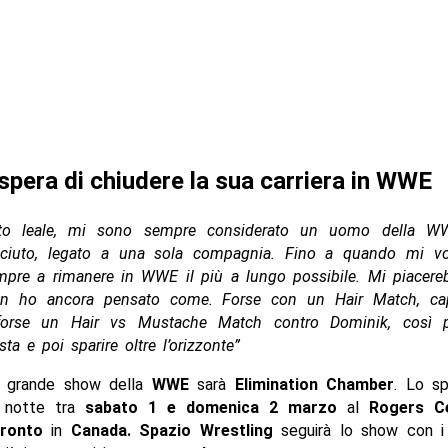
 spera di chiudere la sua carriera in WWE
to leale, mi sono sempre considerato un uomo della 
ciuto, legato a una sola compagnia. Fino a quando mi vo
pre a rimanere in WWE il più a lungo possibile. Mi piacereb
n ho ancora pensato come. Forse con un Hair Match, cape
forse un Hair vs Mustache Match contro Dominik, così p
sta e poi sparire oltre l’orizzonte”
o grande show della
WWE
sarà
Elimination Chamber
. Lo sp
a notte tra
sabato 1 e domenica 2 marzo
al
Rogers C
ronto
in
Canada. Spazio Wrestling
seguirà lo show con 