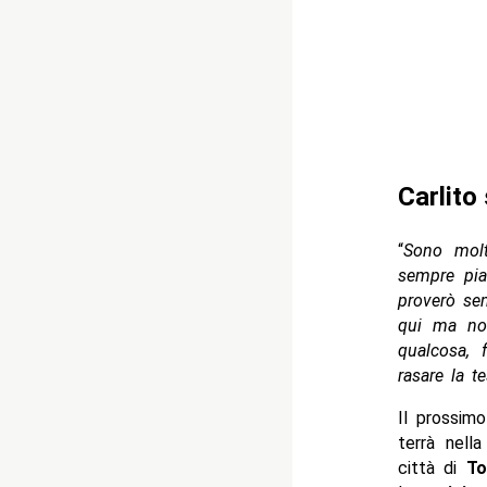
Carlito
“
Sono mol
sempre pia
proverò sem
qui ma no
qualcosa, 
rasare la te
Il prossim
terrà nell
città di
To