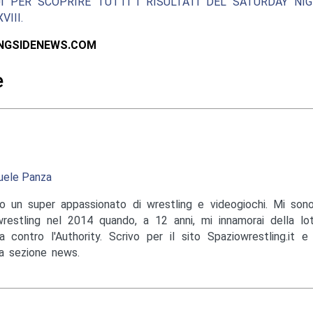
I PER SCOPRIRE TUTTI I RISULTATI DEL SATURDAY NI
III.
INGSIDENEWS.COM
e
ele Panza
o un super appassionato di wrestling e videogiochi. Mi sono
wrestling nel 2014 quando, a 12 anni, mi innamorai della lo
a contro l'Authority. Scrivo per il sito Spaziowrestling.it 
la sezione news.