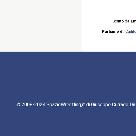
Scritto da
Em
Parliamo di:
Carlit
© 2008-2024 SpazioWrestling,it di Giuseppe Currado Dir