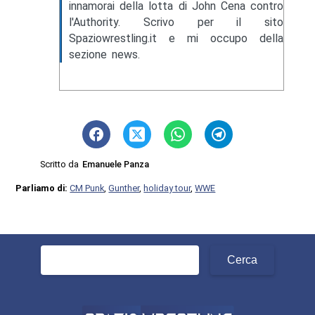
innamorai della lotta di John Cena contro
l'Authority. Scrivo per il sito
Spaziowrestling.it e mi occupo della
sezione news.
Scritto da
Emanuele Panza
Parliamo di:
CM Punk
,
Gunther
,
holiday tour
,
WWE
Ricerca
per: