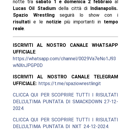
notte tra
sabato 1 e domenica 2 febbraio
al
Lucas Oil Stadium
della città di
Indianapolis.
Spazio Wrestling
seguirà lo show con i
risultati
e le
notizie
più importanti in
tempo
reale
.
ISCRIVITI AL NOSTRO CANALE WHATSAPP
UFFICIALE
:
https://whatsapp.com/channel/0029Va7eNo1J93
wNXnJPGP0D
ISCRIVITI AL NOSTRO CANALE TELEGRAM
UFFICIALE:
https://t.me/spaziowrestlingit
CLICCA QUI PER SCOPRIRE TUTTI I RISULTATI
DELL’ULTIMA PUNTATA DI SMACKDOWN 27-12-
2024.
CLICCA QUI PER SCOPRIRE TUTTI I RISULTATI
DELL’ULTIMA PUNTATA DI NXT 24-12-2024.