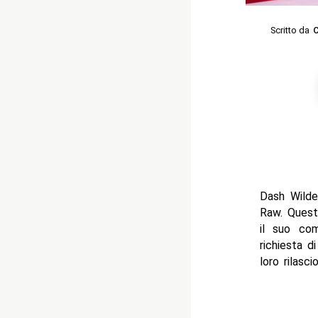
Scritto da
C
Dash Wilde
Raw. Questa
il suo com
richiesta d
loro rilasc