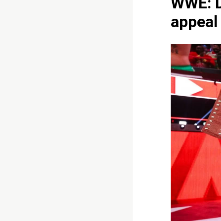
WWE: D
appeal 