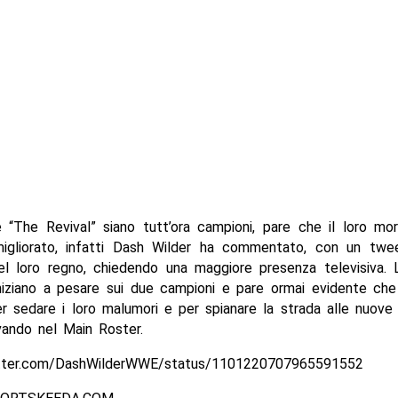
 “The Revival” siano tutt’ora campioni, pare che il loro mor
migliorato, infatti Dash Wilder ha commentato, con un tweet
el loro regno, chiedendo una maggiore presenza televisiva. 
niziano a pesare sui due campioni e pare ormai evidente che
r sedare i loro malumori e per spianare la strada alle nuov
vando nel Main Roster.
itter.com/DashWilderWWE/status/1101220707965591552