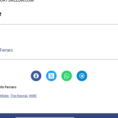
PORTSKEEDA.COM
e
 Ferraro
rlo Ferraro
Wilder
,
The Revival
,
WWE