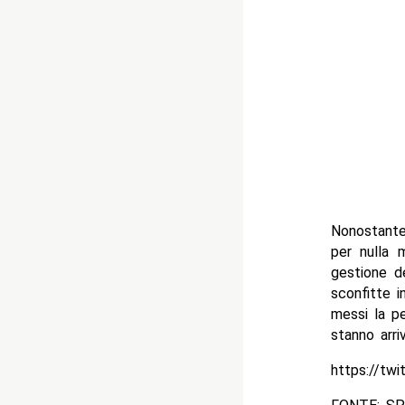
Nonostante
per nulla 
gestione d
sconfitte i
messi la pe
stanno arri
https://tw