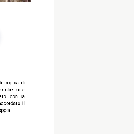
i coppia di
to che lui e
nato con la
accordato il
oppia.