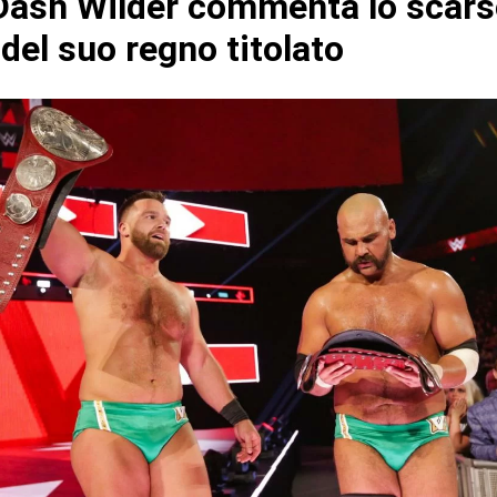
ash Wilder commenta lo scars
del suo regno titolato