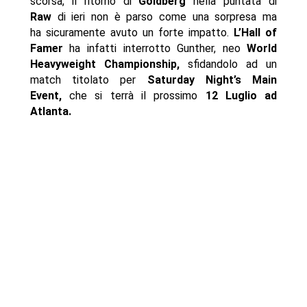
scorsa, il ritorno di
Goldberg
nella puntata di
Raw
di ieri non è parso come una sorpresa ma
ha sicuramente avuto un forte impatto.
L’Hall of
Famer
ha infatti interrotto Gunther, neo
World
Heavyweight Championship,
sfidandolo ad un
match titolato per
Saturday Night’s Main
Event,
che si terrà il prossimo
12 Luglio ad
Atlanta.