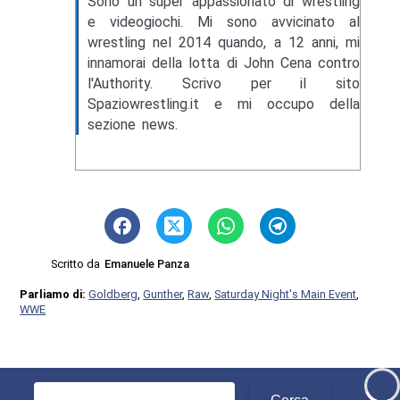
Sono un super appassionato di wrestling
e videogiochi. Mi sono avvicinato al
wrestling nel 2014 quando, a 12 anni, mi
innamorai della lotta di John Cena contro
l'Authority. Scrivo per il sito
Spaziowrestling.it e mi occupo della
sezione news.
Scritto da
Emanuele Panza
Parliamo di:
Goldberg
,
Gunther
,
Raw
,
Saturday Night's Main Event
,
WWE
Ricerca