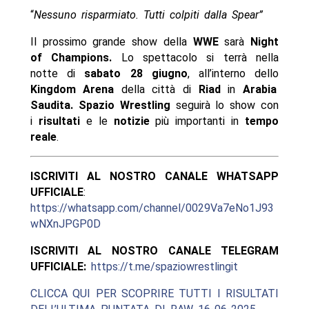
“
Nessuno risparmiato. Tutti colpiti dalla Spear”
Il prossimo grande show della
WWE
sarà
Night
of Champions.
Lo spettacolo si terrà nella
notte di
sabato 28 giugno
, all’interno dello
Kingdom Arena
della città di
Riad
in
Arabia
Saudita.
Spazio Wrestling
seguirà lo show con
i
risultati
e le
notizie
più importanti in
tempo
reale
.
ISCRIVITI AL NOSTRO CANALE WHATSAPP
UFFICIALE
:
https://whatsapp.com/channel/0029Va7eNo1J93
wNXnJPGP0D
ISCRIVITI AL NOSTRO CANALE TELEGRAM
UFFICIALE:
https://t.me/spaziowrestlingit
CLICCA QUI PER SCOPRIRE TUTTI I RISULTATI