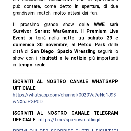
può contare, come detto in apertura, di due
grandissimi match, molto attesi dai fan.
Il prossimo grande show della
WWE
sarà
Survivor Series: WarGames.
Il
Premium Live
Event
si terrà nella notte tra
sabato 29 e
domenica 30 novembre
, al
Petco Park
della
città di
San Diego
.
Spazio Wrestling
seguirà lo
show con i
risultati
e le
notizie
più importanti
in
tempo reale
.
ISCRIVITI AL NOSTRO CANALE WHATSAPP
UFFICIALE
:
https://whatsapp.com/channel/0029Va7eNo1J93
wNXnJPGP0D
ISCRIVITI AL NOSTRO CANALE TELEGRAM
UFFICIALE:
https://t.me/spaziowrestlingit