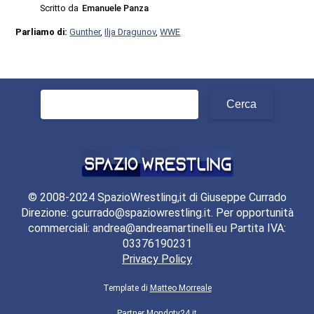
Scritto da
Emanuele Panza
Parliamo di:
Gunther
,
Ilja Dragunov
,
WWE
Ricerca
per:
© 2008-2024 SpazioWrestling,it di Giuseppe Currado
Direzione: gcurrado@spaziowrestling.it. Per opportunità
commerciali: andrea@andreamartinelli.eu Partita IVA:
03376190231
Privacy Policy
Template di
Matteo Morreale
Partner
Mondotv24.it