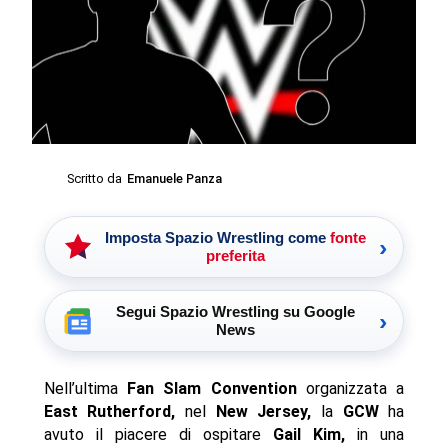
Scritto da
Emanuele Panza
Imposta Spazio Wrestling come
fonte
›
preferita
Segui Spazio Wrestling su Google
›
News
Nell’ultima
Fan Slam Convention
organizzata a
East Rutherford,
nel
New Jersey,
la
GCW
ha
avuto il piacere di ospitare
Gail Kim,
in una