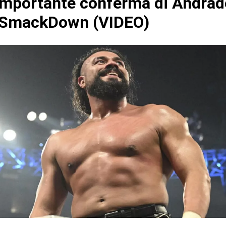
mportante conferma di Andrade
i SmackDown (VIDEO)