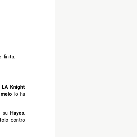
 finita.
LA Knight
rmelo
lo ha
ia su
Hayes
.
tolo contro