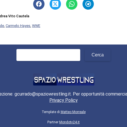
drea Vito Cautela
de
,
Carmelo Hayes
,
WWE
Ricerca
per:
ezione: gcurrado@spaziowrestling.it. Per opportunità commercia
Privacy Policy
Template di
Matteo Morreale
Partner
Mondotv24.it