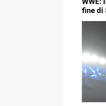
WWE: I
fine d