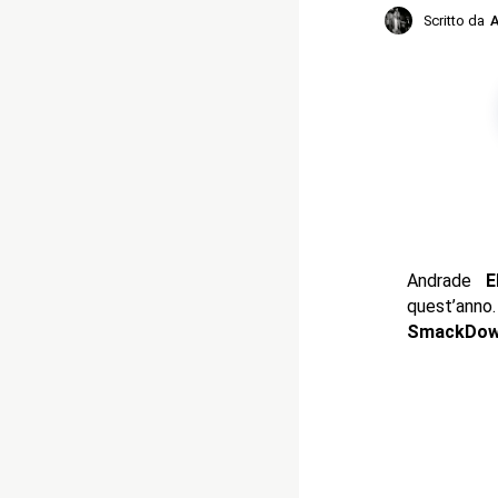
Scritto da
A
Andrade
El
quest’ann
SmackDo