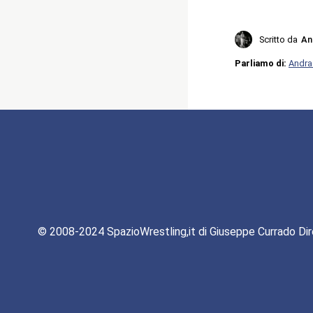
Scritto da
An
Parliamo di:
Andra
© 2008-2024 SpazioWrestling,it di Giuseppe Currado Dir