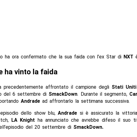
no ha ora confermato che la sua faida con l’ex Star di
NXT
è
 ha vinto la faida
 precedentemente affrontato il campione degli
Stati Uniti
dio del 6 settembre di
SmackDown
. Durante il segmento,
Ca
, portando
Andrade
ad affrontarlo la settimana successiva.
o episodio dello show blu,
Andrade
si è assicurato la vittor
atch,
LA Knight
ha annunciato che avrebbe difeso il suo ti
ll’episodio del 20 settembre di
SmackDown.