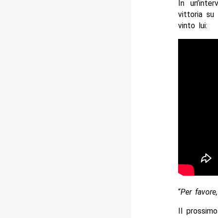
In un’inte
vittoria s
vinto lui:
“
Per favore
Il prossim