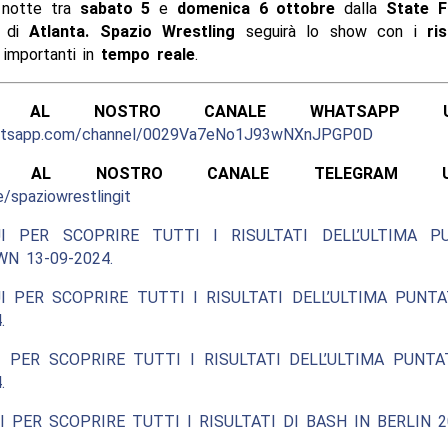
a notte tra
sabato 5
e
domenica 6 ottobre
dalla
State 
à di
Atlanta.
Spazio Wrestling
seguirà lo show con i
ris
 importanti in
tempo reale
.
ITI AL NOSTRO CANALE WHATSAPP UFF
hatsapp.com/channel/0029Va7eNo1J93wNXnJPGP0D
ITI AL NOSTRO CANALE TELEGRAM UFFI
e/spaziowrestlingit
I PER SCOPRIRE TUTTI I RISULTATI DELL’ULTIMA P
N 13-09-2024.
I PER SCOPRIRE TUTTI I RISULTATI DELL’ULTIMA PUNT
.
 PER SCOPRIRE TUTTI I RISULTATI DELL’ULTIMA PUNT
.
I PER SCOPRIRE TUTTI I RISULTATI DI BASH IN BERLIN 2