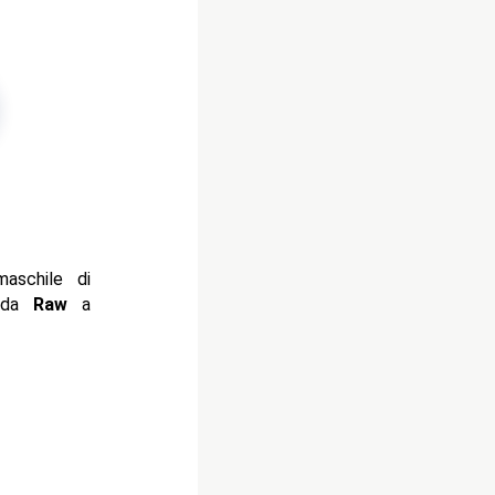
aschile di
o da
Raw
a