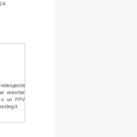
24.
videogiochi
ei wrestler
n o un PPV
tling.it