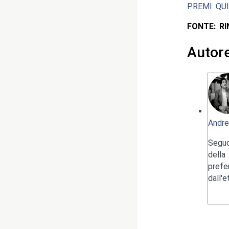
PREMI QUI
FONTE: R
Autor
Andre
Seguo
della
pref
dall'