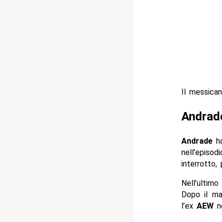
Il messica
Andrade
Andrade
ha
nell’episo
interrotto
Nell’ultim
Dopo il m
l’ex
AEW
ne