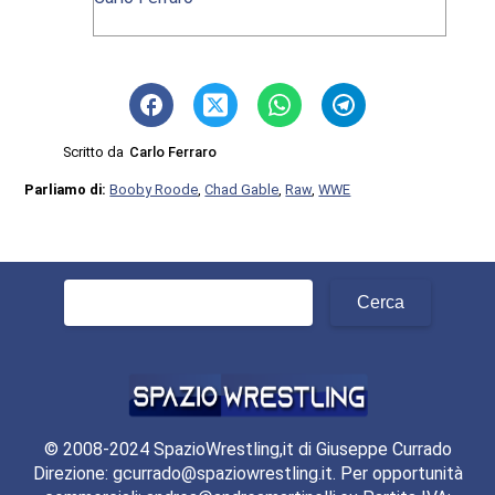
Scritto da
Carlo Ferraro
Parliamo di:
Booby Roode
,
Chad Gable
,
Raw
,
WWE
Ricerca
per:
© 2008-2024 SpazioWrestling,it di Giuseppe Currado
Direzione: gcurrado@spaziowrestling.it. Per opportunità