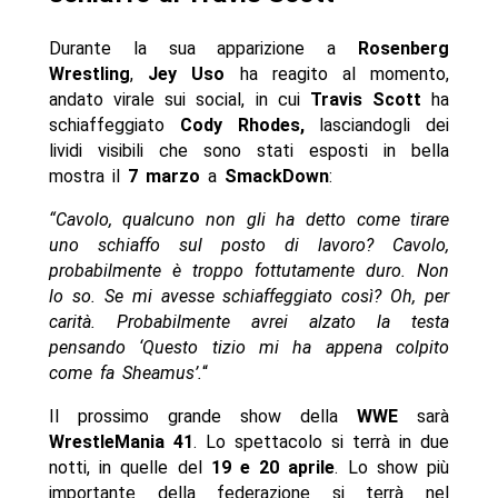
Durante la sua apparizione a
Rosenberg
Wrestling
,
Jey Uso
ha reagito al momento,
andato virale sui social, in cui
Travis Scott
ha
schiaffeggiato
Cody Rhodes,
lasciandogli dei
lividi visibili che sono stati esposti in bella
mostra il
7 marzo
a
SmackDown
:
“Cavolo, qualcuno non gli ha detto come tirare
uno schiaffo sul posto di lavoro? Cavolo,
probabilmente è troppo fottutamente duro. Non
lo so. Se mi avesse schiaffeggiato così? Oh, per
carità. Probabilmente avrei alzato la testa
pensando ‘Questo tizio mi ha appena colpito
come fa Sheamus’.
“
Il prossimo grande show della
WWE
sarà
WrestleMania 41
. Lo spettacolo si terrà in due
notti, in quelle del
19 e 20 aprile
. Lo show più
importante della federazione si terrà nel