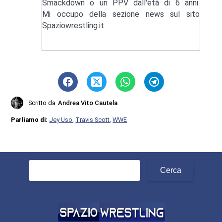
Smackdown o un PPV dall'età di 6 anni.
Mi occupo della sezione news sul sito
Spaziowrestling.it
Scritto da
Andrea Vito Cautela
Parliamo di:
Jey Uso
,
Travis Scott
,
WWE
Ricerca
per: