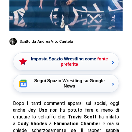
Scritto da
Andrea Vito Cautela
Imposta Spazio Wrestling come
fonte
›
preferita
Segui Spazio Wrestling su Google
›
News
Dopo i tanti commenti apparsi sui social, oggi
anche
Jey Uso
non ha potuto fare a meno di
criticare lo schiaffo che
Travis Scott
ha rifilato
a
Cody Rhodes
a
Elimination Chamber
e ora si
chiede scherzosamente se il rapper sappia