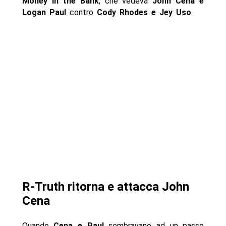
Money in the Bank
, che vedeva
John Cena e
Logan Paul
contro
Cody Rhodes e Jey Uso
.
R-Truth ritorna e attacca John
Cena
Quando
Cena e Paul
sembravano ad un passo