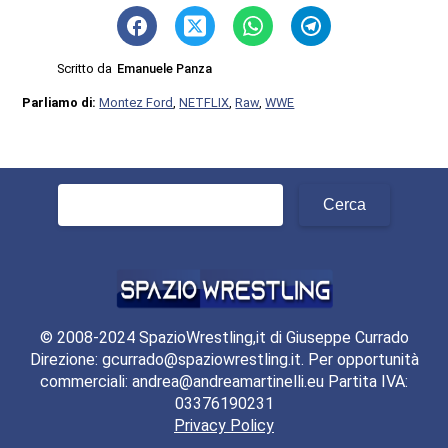
Scritto da
Emanuele Panza
Parliamo di:
Montez Ford
,
NETFLIX
,
Raw
,
WWE
Ricerca
per:
© 2008-2024 SpazioWrestling,it di Giuseppe Currado
Direzione: gcurrado@spaziowrestling.it. Per opportunità
commerciali: andrea@andreamartinelli.eu Partita IVA:
03376190231
Privacy Policy